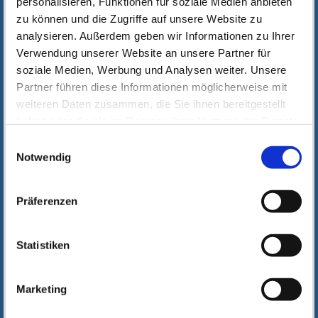
personalisieren, Funktionen für soziale Medien anbieten
zu können und die Zugriffe auf unsere Website zu
analysieren. Außerdem geben wir Informationen zu Ihrer
Verwendung unserer Website an unsere Partner für
soziale Medien, Werbung und Analysen weiter. Unsere
Partner führen diese Informationen möglicherweise mit
weiteren Daten zusammen, die Sie ihnen bereitgestellt
haben oder die sie im Rahmen Ihrer Nutzung der Dienste
gesammelt haben. Wichtige Links:
Impressum
|
Einwilligungsauswahl
Datenschutzhinweise
Notwendig
Präferenzen
Statistiken
Marketing