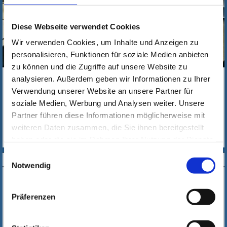
Diese Webseite verwendet Cookies
Wir verwenden Cookies, um Inhalte und Anzeigen zu
personalisieren, Funktionen für soziale Medien anbieten
zu können und die Zugriffe auf unsere Website zu
Das Angebot Praxis und Schule im Überblick
analysieren. Außerdem geben wir Informationen zu Ihrer
MEHR
Verwendung unserer Website an unsere Partner für
soziale Medien, Werbung und Analysen weiter. Unsere
Partner führen diese Informationen möglicherweise mit
weiteren Daten zusammen, die Sie ihnen bereitgestellt
haben oder die sie im Rahmen Ihrer Nutzung der Dienste
gesammelt haben. Wichtige Links:
Impressum
|
Einwilligungsauswahl
DOWNLOAD
Datenschutzhinweise
Notwendig
Präferenzen