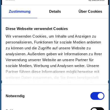
Sie haben Kontakt zu Menschen, die Schwierigkeiten damit
Zustimmung
Details
Über Cookies
haben, Deutsch zu lesen und zu schreiben, aber mündlich
kommen die Menschen gut zurecht?
Lernen Sie die Unterstützungsangebote kennen.
Diese Webseite verwendet Cookies
Das Projekt der vhs Rüsselsheim stärkt durch
Veranstaltungen das Wissen bei Multiplikator*innen über
Wir verwenden Cookies, um Inhalte und Anzeigen zu
Grundbildung sowie relevante lebensweltliche und
personalisieren, Funktionen für soziale Medien anbieten
berufsbezogene Leistungen für gering Literalisierte und
zu können und die Zugriffe auf unsere Website zu
Deutschlernende in Rüsselsheim und Umgebung.
analysieren. Außerdem geben wir Informationen zu Ihrer
Das Angebot richtet sich an alle, die in Beratung /Lehre/
Verwendung unserer Website an unsere Partner für
behördlichem Umgang/Weiterbildung und beruflichem
soziale Medien, Werbung und Analysen weiter. Unsere
Umgang gering literalisierte Menschen fördern und
Partner führen diese Informationen möglicherweise mit
fordern möchten
.
weiteren Daten zusammen, die Sie ihnen bereitgestellt
haben oder die sie im Rahmen Ihrer Nutzung der Dienste
KONTAKT
gesammelt haben. Wichtige Links:
Impressum
|
Einwilligungsauswahl
Cordelia Hainke
Datenschutzhinweise
Notwendig
Leitung Team Beratung, Projektleitung Weiterbildungspakt
Tel.:
0 61 42 / 20 99 38 9