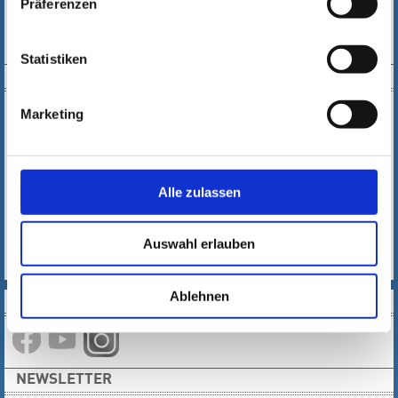
Präferenzen
c.hainke@
kultur123ruesselsheim.de
Statistiken
DOWNLOAD
Marketing
Alle zulassen
E-PAPER
Auswahl erlauben
PDF
AUSLAGESTELLEN
Ablehnen
SOCIAL MEDIA
NEWSLETTER