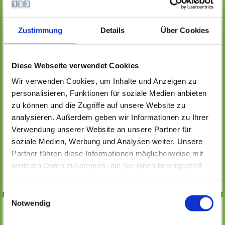
Name, Vorname
*
E-Mail
*
Zustimmung
Details
Über Cookies
Anti-SPAM
Abfrage
Diese Webseite verwendet Cookies
Wir verwenden Cookies, um Inhalte und Anzeigen zu
Aktualisieren
Bitte tragen Sie den vorangegangenen
personalisieren, Funktionen für soziale Medien anbieten
Code in das nachfolgende Eingabefeld
zu können und die Zugriffe auf unsere Website zu
ein:
analysieren. Außerdem geben wir Informationen zu Ihrer
Verwendung unserer Website an unsere Partner für
SENDEN
soziale Medien, Werbung und Analysen weiter. Unsere
Partner führen diese Informationen möglicherweise mit
weiteren Daten zusammen, die Sie ihnen bereitgestellt
haben oder die sie im Rahmen Ihrer Nutzung der Dienste
gesammelt haben. Wichtige Links:
Impressum
|
Einwilligungsauswahl
Datenschutzhinweise
Notwendig
MEHR