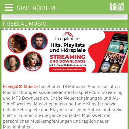
STADTBÜCHEREI
FREEGAL MUSIC+
Freegal® Music+
bietet über 18 Millionen Songs aus allen
Musikrichtungen sowie bekannte Hörspiele zum Streaming
und MP3 Download an. Große Neuerscheinungen und All-
TimeFavorites, Musiklegenden und Indie Künstler sowie
beliebte Hörspiele und Playlists für jeden Anlass finden Sie
hier! Erkunden Sie die ganze Fülle der Musikwelt mit
persönlichen Musikempfehlungen und täglich neuen
Musikinhalten.