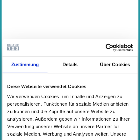
DERZEITIGE KOOPERATIONEN UND KOOPERATIONSPARTNER
Borngrabenschule
Keyboard AG
Zustimmung
Details
Über Cookies
Immanuel-Kant-Schule
Bläserklasse und Musikklasse
Immanuel-Kant-, Max-Planck-Schule
Diese Webseite verwendet Cookies
Junior-Orchester und Rüsselsheimer Jugendorchester
Wir verwenden Cookies, um Inhalte und Anzeigen zu
Albrecht-Dürer-Schule
personalisieren, Funktionen für soziale Medien anbieten
Schulchor, gesponsert von der GEWO-Bau Rüsselsheim,
zu können und die Zugriffe auf unsere Website zu
von der auch die Idee zu diesem Projekt stammt.
analysieren. Außerdem geben wir Informationen zu Ihrer
Eichgrundschule
Verwendung unserer Website an unsere Partner für
Cajon-AG und Querflöten-AG
soziale Medien, Werbung und Analysen weiter. Unsere