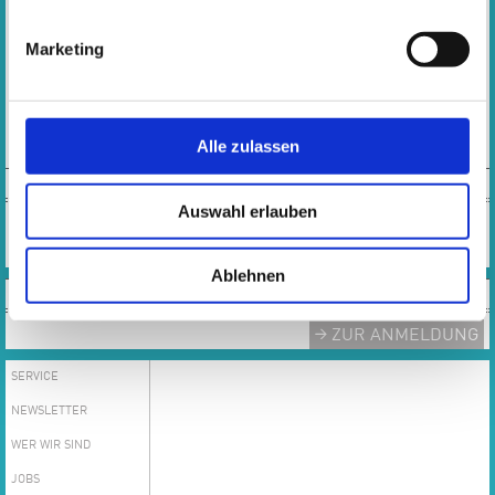
Öffnungszeiten Musikschulbüro:
Montag, Dienstag, Donnerstag, Freitag:
Marketing
10:00 - 13:00 Uhr
Mittwoch: 10:00 – 16:30 Uhr
Tel.: 0 61 42 - 83 26 43
Alle zulassen
E-MAIL
TEAM
Auswahl erlauben
Das gesamte Team der Musikschule
MEHR
Ablehnen
ANMELDUNG
ZUR ANMELDUNG
SERVICE
NEWSLETTER
WER WIR SIND
JOBS