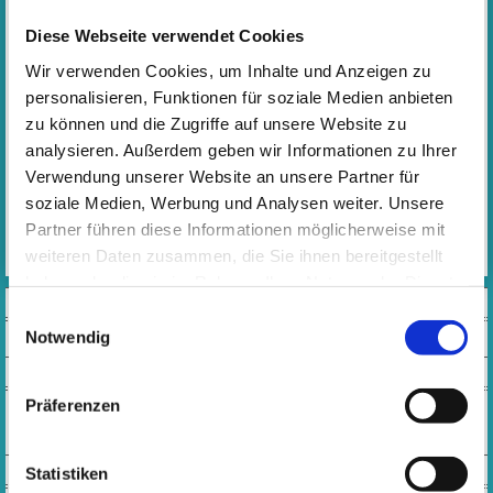
Bereits seit Jahrzehnten widmet sich der IKS Jazz e. V. der
Diese Webseite verwendet Cookies
musikalischen Aus- und Weiterbildung von Kindern,
Jugendlichen und Erwachsenen im Bereich Jazz. Die bereits
Wir verwenden Cookies, um Inhalte und Anzeigen zu
vielfach prämierten Formationen IKS Junior Swing Kids, IKS
personalisieren, Funktionen für soziale Medien anbieten
Swing Kids und IKS Big Band werden neben den
zu können und die Zugriffe auf unsere Website zu
Musiklehrkräften der IKS von Profimusiker*innen, sowie
analysieren. Außerdem geben wir Informationen zu Ihrer
Gastdozent*innen unterrichtet.
Verwendung unserer Website an unsere Partner für
Weitere Informationen zum IKS Jazz e.V.
soziale Medien, Werbung und Analysen weiter. Unsere
MEHR
Partner führen diese Informationen möglicherweise mit
weiteren Daten zusammen, die Sie ihnen bereitgestellt
haben oder die sie im Rahmen Ihrer Nutzung der Dienste
VIDEOS
gesammelt haben. Wichtige Links:
Impressum
|
Einwilligungsauswahl
Datenschutzhinweise
Notwendig
SOCIAL MEDIA
Präferenzen
KONTAKT
Statistiken