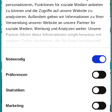
personalisieren, Funktionen für soziale Medien anbieten
zu können und die Zugriffe auf unsere Website zu
analysieren. Außerdem geben wir Informationen zu Ihrer
Verwendung unserer Website an unsere Partner für
soziale Medien, Werbung und Analysen weiter. Unsere
Partner führen diese Informationen möglicherweise mit
weiteren Daten zusammen, die Sie ihnen bereitgestellt
​​​​​​​Zu unseren Musikschulangeboten bieten wir Ihnen folgende
Rabattmöglichkeiten und Ermäßigungen.
haben oder die sie im Rahmen Ihrer Nutzung der Dienste
gesammelt haben. Wichtige Links:
Impressum
|
MEHR
Einwilligungsauswahl
Datenschutzhinweise
Notwendig
WIDERRUFSBELEHRUNG
Präferenzen
Statistiken
Marketing