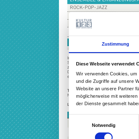
ENSEMBLE & ERGÄNZUNGSF
ROCK-POP-JAZZ
VERANSTALTUNGEN & WORK
PREISE & INFORMATIONEN
KEYBOARD-ENSEMBLE
Zustimmung
Im Keyboardensemble der Musikschule wir
Spielvermögen ist auch ein eigenständig
Diese Webseite verwendet 
zur kostenfreien Teilnahme eingeladen, s
Die Teilnahme von Externen, die keinen Ke
Wir verwenden Cookies, um I
eine vorhergehende Beratung durch den En
und die Zugriffe auf unsere 
Website an unsere Partner fü
Termin
N.N.
möglicherweise mit weiteren
der Dienste gesammelt haben
Leitung
: N.N.
KOSTEN
Einwilligungsauswahl
Jahresentgelt
Notwendig
Monatsrate