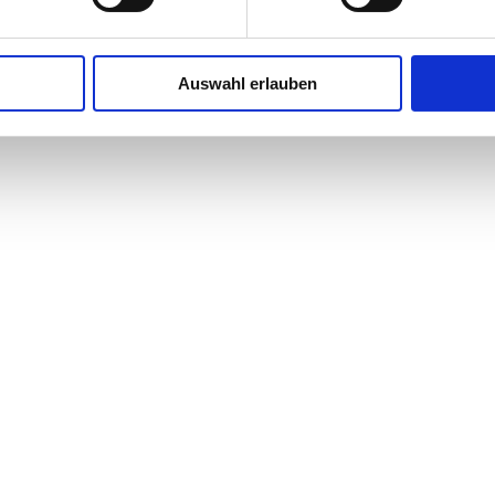
6,00 €, Monatsrate 23,00 €
Auswahl erlauben
 rechten Aussenspalte