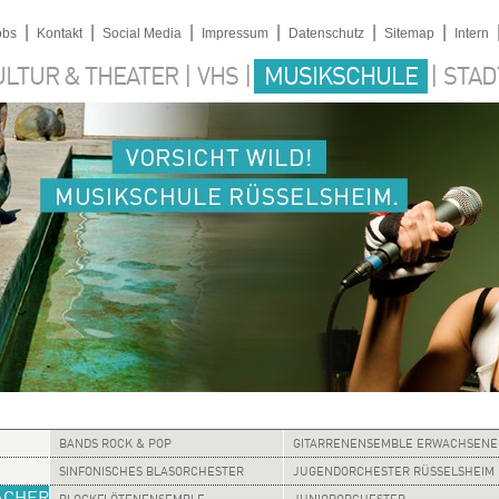
|
|
|
|
|
|
obs
Kontakt
Social Media
Impressum
Datenschutz
Sitemap
Intern
|
|
|
ULTUR & THEATER
VHS
MUSIKSCHULE
STAD
BANDS ROCK & POP
GITARRENENSEMBLE ERWACHSENE
SINFONISCHES BLASORCHESTER
JUGENDORCHESTER RÜSSELSHEIM