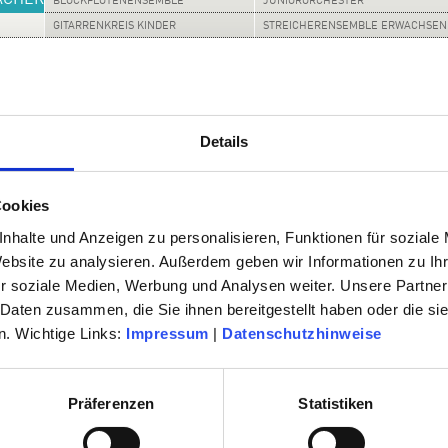
ÄCHER
BLOCKFLÖTENENSEMBLE
JUNIORORCHESTER
GITARRENKREIS KINDER
STREICHERENSEMBLE ERWACHSEN
SHOPS
GITARRENKREIS JUGENDLICHE
KEYBOARD-ENSEMBLE
GITARRENENSEMBLE FORTGESCHR.
KINDERCHOR
Details
ken versierte Jugendliche und junge Erwachsene mit. Neben dem fortgeschritten
er Umgang mit der Technik notwendig. Teilnehmende der Musikschule werden auto
Cookies
obald sie das notwendige Spielvermögen besitzen.
yboardunterricht an der Musikschule belegt haben, ist gegen Entgelt möglich. Hier
nhalte und Anzeigen zu personalisieren, Funktionen für soziale
sembleleiter notwendig. Das Musikschulbüro vermittelt bei Interesse gern einen K
Website zu analysieren. Außerdem geben wir Informationen zu I
r soziale Medien, Werbung und Analysen weiter. Unsere Partner
 Daten zusammen, die Sie ihnen bereitgestellt haben oder die s
. Wichtige Links:
Impressum
|
Datenschutzhinweise
22
Präferenzen
Statistiken