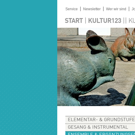
|
|
|
Service
Newsletter
Wer wir sind
J
|
||
START
KULTUR123
K
ELEMENTAR- & GRUNDSTUFE
GESANG & INSTRUMENTAL