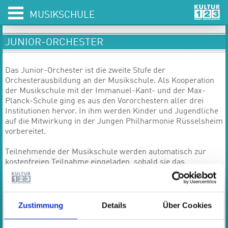
MUSIKSCHULE
JUNIOR-ORCHESTER
Das Junior-Orchester ist die zweite Stufe der
Orchesterausbildung an der Musikschule. Als Kooperation
der Musikschule mit der Immanuel-Kant- und der Max-
Planck-Schule ging es aus den Vororchestern aller drei
Institutionen hervor. In ihm werden Kinder und Jugendliche
auf die Mitwirkung in der Jungen Philharmonie Rüsselsheim
vorbereitet.
Teilnehmende der Musikschule werden automatisch zur
kostenfreien Teilnahme eingeladen, sobald sie das
notwendige Spielvermögen besitzen. Über die Teilnahme von
Schülerinnen und Schüler der beiden Gymnasien, die keinen
Instrumentalunterricht an der Musikschule belegt haben,
entscheidet die Ensembleleitung.
Zustimmung
Details
Über Cookies
Termin