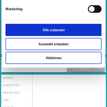
Montag, Dienstag, Donnerstag, Freitag:
Marketing
10:00 - 13:00 Uhr
Mittwoch: 10:00 – 16:30 Uhr
Tel.: 0 61 42 - 83 26 43
Alle zulassen
E-MAIL
TEAM
Auswahl erlauben
Das gesamte Team der Musikschule
MEHR
Ablehnen
ANMELDUNG
ZUR ANMELDUNG
SERVICE
NEWSLETTER
WER WIR SIND
JOBS