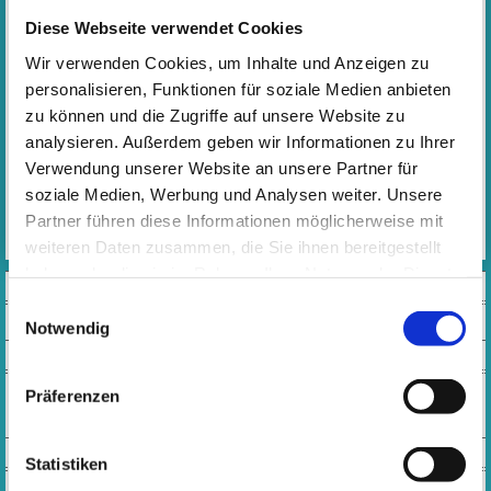
Immanuel-Kant-Schule, Aula
Diese Webseite verwendet Cookies
Donnerstag, 15:00 - 16:15 Uhr
Wir verwenden Cookies, um Inhalte und Anzeigen zu
Leitung
:
Anna-Maria Wildberger, Immanuel-Kant-Schule
personalisieren, Funktionen für soziale Medien anbieten
Petra Hartmann, Max-Planck-Schule
zu können und die Zugriffe auf unsere Website zu
​​​​​​​ Malte von der Lühe, Musikschule
analysieren. Außerdem geben wir Informationen zu Ihrer
Verwendung unserer Website an unsere Partner für
soziale Medien, Werbung und Analysen weiter. Unsere
Partner führen diese Informationen möglicherweise mit
weiteren Daten zusammen, die Sie ihnen bereitgestellt
haben oder die sie im Rahmen Ihrer Nutzung der Dienste
VIDEOS
gesammelt haben. Wichtige Links:
Impressum
|
Einwilligungsauswahl
Datenschutzhinweise
Notwendig
SOCIAL MEDIA
Präferenzen
KONTAKT
Statistiken
Öffnungszeiten Musikschulbüro: