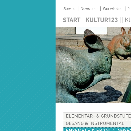
|
|
|
Service
Newsletter
Wer wir sind
J
|
||
START
KULTUR123
K
ELEMENTAR- & GRUNDSTUFE
GESANG & INSTRUMENTAL