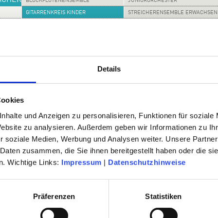
ÄCHER
BLOCKFLÖTENENSEMBLE
JUNIORORCHESTER
GITARRENKREIS KINDER
STREICHERENSEMBLE ERWACHSEN
SHOPS
GITARRENKREIS JUGENDLICHE
KEYBOARD-ENSEMBLE
GITARRENENSEMBLE FORTGESCHR.
KINDERCHOR
R
Details
en 6 und 10 Jahren erste Erfahrung im Zusammenspiel mit anderen und auf der
 Anfängerinnen und Anfänger, welche die ersten grundlegenden Spieltechniken, N
Cookies
nhalte und Anzeigen zu personalisieren, Funktionen für soziale
on Klassik bis Rock und Pop abgedeckt.
Website zu analysieren. Außerdem geben wir Informationen zu I
lfreude und das gemeinsame Musizieren mit gleichaltrigen Schülerinnen und Schül
r soziale Medien, Werbung und Analysen weiter. Unsere Partner
en Gitarrenunterricht an der Musikschule belegt haben, ist gegen Entgelt möglich.
 Daten zusammen, die Sie ihnen bereitgestellt haben oder die s
. Wichtige Links:
Impressum
|
Datenschutzhinweise
Präferenzen
Statistiken