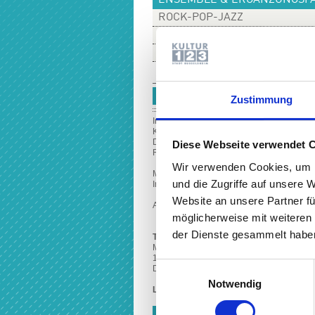
ENSEMBLE & ERGÄNZUNGSF
ROCK-POP-JAZZ
VERANSTALTUNGEN & WORK
PREISE & INFORMATIONEN
GITARRENKREIS FÜR KINDE
Zustimmung
In diesem Ensemble können Kinder zwisch
Konzertbühne sammeln.
Das Angebot richtet sich insbesondere an
Diese Webseite verwendet 
Rhythmen bereits beherrschen.
Wir verwenden Cookies, um I
Musikalisch wird eine große Bandbreite v
und die Zugriffe auf unsere 
Im Vordergrund stehen ganz klar die Spie
Website an unsere Partner fü
Auch die Teilnahme von Externen, die kein
möglicherweise mit weiteren
der Dienste gesammelt haben
Termin
Musikschule, Am Treff 11,
1.OG Raum Nr. 101
Einwilligungsauswahl
Dienstag, 15:30 - 16:15 Uhr
Notwendig
Leitung
: N.N.
KOSTEN