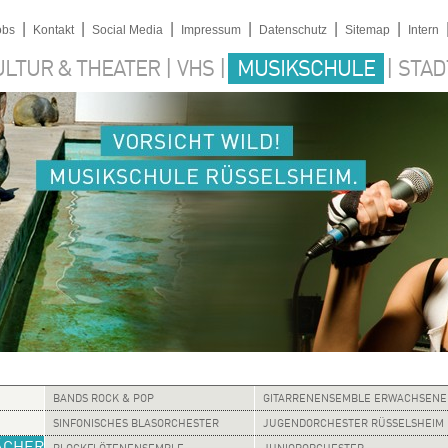
|
|
|
|
|
|
obs
Kontakt
Social Media
Impressum
Datenschutz
Sitemap
Intern
|
|
|
ULTUR & THEATER
VHS
MUSIKSCHULE
STAD
BANDS ROCK & POP
GITARRENENSEMBLE ERWACHSENE
SINFONISCHES BLASORCHESTER
JUGENDORCHESTER RÜSSELSHEIM