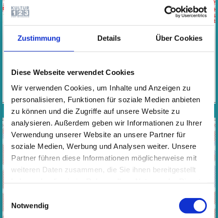
Dieser Kurs richtet sich an Kinder ab 36 Monaten mit deren
Eltern.
Zustimmung
Details
Über Cookies
​​​​​​​Mit Musik entdecken die Kinder sich und ihre Umwelt.
Entwicklungsbedingt nimmt das Gruppengeschehen im
Angebot einen größeren Raum ein.
Diese Webseite verwendet Cookies
MEHR
Wir verwenden Cookies, um Inhalte und Anzeigen zu
personalisieren, Funktionen für soziale Medien anbieten
zu können und die Zugriffe auf unsere Website zu
FRÜHERZIEHUNG 4 - 6 JAHRE
analysieren. Außerdem geben wir Informationen zu Ihrer
Verwendung unserer Website an unsere Partner für
soziale Medien, Werbung und Analysen weiter. Unsere
Partner führen diese Informationen möglicherweise mit
weiteren Daten zusammen, die Sie ihnen bereitgestellt
haben oder die sie im Rahmen Ihrer Nutzung der Dienste
gesammelt haben. Wichtige Links:
Impressum
|
Einwilligungsauswahl
Datenschutzhinweise
Notwendig