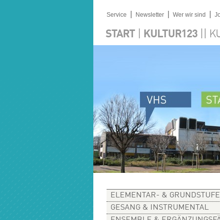
|
|
|
Service
Newsletter
Wer wir sind
J
|
||
START
KULTUR123
K
ELEMENTAR- & GRUNDSTUFE
GESANG & INSTRUMENTAL