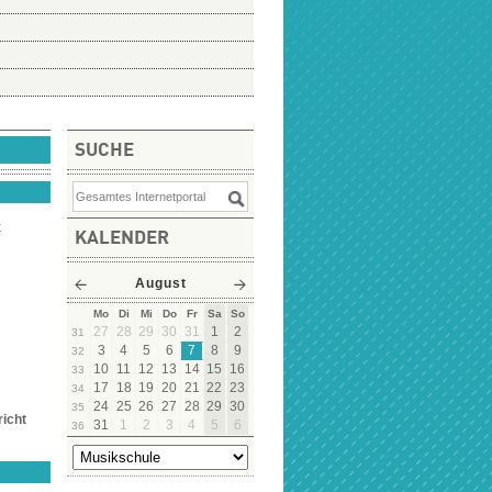
SUCHE
k
KALENDER
August
Mo
Di
Mi
Do
Fr
Sa
So
27
28
29
30
31
1
2
31
3
4
5
6
7
8
9
32
10
11
12
13
14
15
16
33
17
18
19
20
21
22
23
34
24
25
26
27
28
29
30
35
richt
31
1
2
3
4
5
6
36