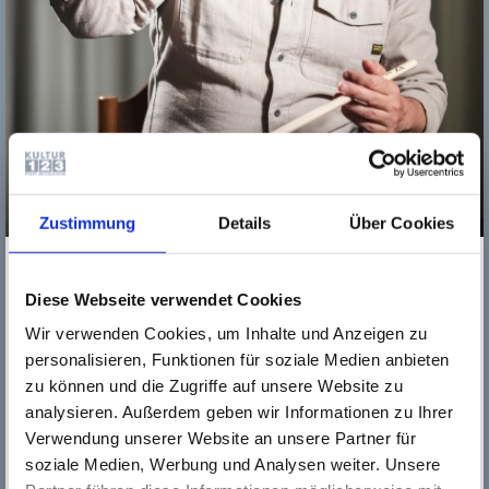
Zustimmung
Details
Über Cookies
Gilbert Kuhn
unterrichtet seit 2022 in Fach Schlagzeug und
Percussion an der Musikschule Rüsselsheim.
Diese Webseite verwendet Cookies
Er studierte Jazz- und jazzverwandte Musik an der
Hochschule für Musik in Mainz und schloss das Studium als
Wir verwenden Cookies, um Inhalte und Anzeigen zu
diplomierter Musiklehrer 2005 ab. Anschließend folgte ein
personalisieren, Funktionen für soziale Medien anbieten
Erweiterungsstudiengang Arrangement und Komposition bei
zu können und die Zugriffe auf unsere Website zu
Ed Partyka und Jesse Milliner ebenfalls in Mainz. 2013 bis
analysieren. Außerdem geben wir Informationen zu Ihrer
2014 absolvierte er einen berufsbegleitenden Lehrgang
Verwendung unserer Website an unsere Partner für
„Popmusik an Musikschulen“ mit Hauptfach Schlagzeug bei
Claus Hessler, und erweiterte zudem sein pädagogisches
soziale Medien, Werbung und Analysen weiter. Unsere
Spektrum im Rahmen des berufsbegleitenden Lehrgangs