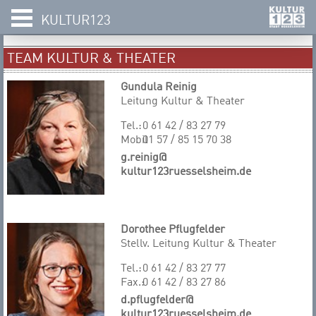
KULTUR123
TEAM KULTUR & THEATER
Gundula Reinig
Leitung Kultur & Theater
Tel.:
0 61 42 / 83 27 79
Mobil
01 57 / 85 15 70 38
g.reinig@
kultur123ruesselsheim.de
Dorothee Pflugfelder
Stellv. Leitung Kultur & Theater
Tel.:
0 61 42 / 83 27 77
Fax.:
0 61 42 / 83 27 86
d.pflugfelder@
kultur123ruesselsheim.de