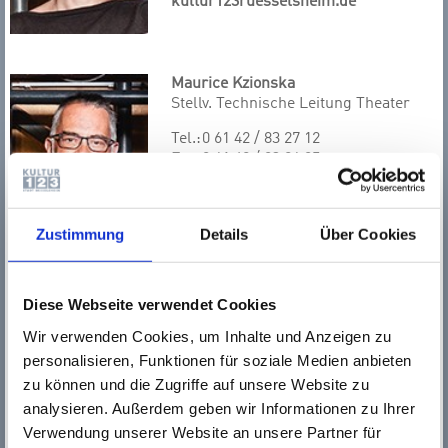
kultur123ruesselsheim.de
Maurice Kzionska
Stellv. Technische Leitung Theater
Tel.:
0 61 42 / 83 27 12
Fax.:
0 61 42 / 83 26 05
m.kzionska@
kultur123ruesselsheim.de
Zustimmung
Details
Über Cookies
Diese Webseite verwendet Cookies
Sabine Hüter
Wir verwenden Cookies, um Inhalte und Anzeigen zu
Assistenz Technik
personalisieren, Funktionen für soziale Medien anbieten
Tel.:
0 61 42 / 83 26 21
zu können und die Zugriffe auf unsere Website zu
Fax.:
0 61 42 / 83 26 05
analysieren. Außerdem geben wir Informationen zu Ihrer
s.hueter@
Verwendung unserer Website an unsere Partner für
kultur123ruesselsheim.de