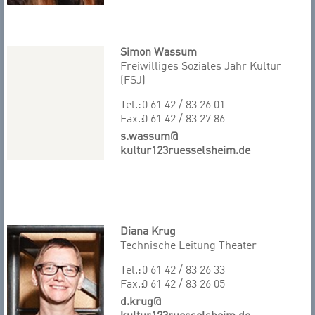
Simon Wassum
Freiwilliges Soziales Jahr Kultur
(FSJ)
Tel.:
0 61 42 / 83 26 01
Fax.:
0 61 42 / 83 27 86
s.wassum@
kultur123ruesselsheim.de
Diana Krug
Technische Leitung Theater
Tel.:
0 61 42 / 83 26 33
Fax.:
0 61 42 / 83 26 05
d.krug@