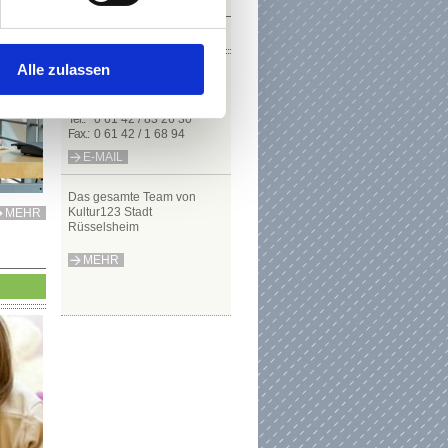
KONTAKT
Alle zulassen
Kultur123 Stadt
Rüsselsheim
Tel.:
0 61 42 / 83 26 30
Fax.:
0 61 42 / 1 68 94
E-MAIL
Das gesamte T​​​​​​​eam von
Kultur123 Stadt
MEHR
Rüsselsheim
MEHR