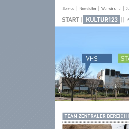
|
|
|
Service
Newsletter
Wer wir sind
J
|
||
START
KULTUR123
TEAM ZENTRALER BEREICH 