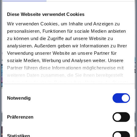
Diese Webseite verwendet Cookies
Wir verwenden Cookies, um Inhalte und Anzeigen zu
personalisieren, Funktionen für soziale Medien anbieten
zu können und die Zugriffe auf unsere Website zu
analysieren. Außerdem geben wir Informationen zu Ihrer
Verwendung unserer Website an unsere Partner für
soziale Medien, Werbung und Analysen weiter. Unsere
Partner führen diese Informationen möglicherweise mit
weiteren Daten zusammen, die Sie ihnen bereitgestellt
haben oder die sie im Rahmen Ihrer Nutzung der Dienste
gesammelt haben. Wichtige Links:
Impressum
|
Einwilligungsauswahl
MEHR
Datenschutzhinweise
Notwendig
Präferenzen
UNSERE ORTE
Statistiken