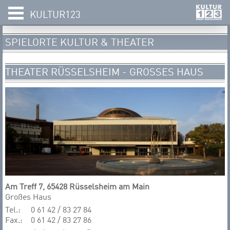
KULTUR123
SPIELORTE KULTUR & THEATER
THEATER RÜSSELSHEIM - GROSSES HAUS
Am Treff 7, 65428 Rüsselsheim am Main
Großes Haus
Tel.:
0 61 42 / 83 27 84
Fax.:
0 61 42 / 83 27 86