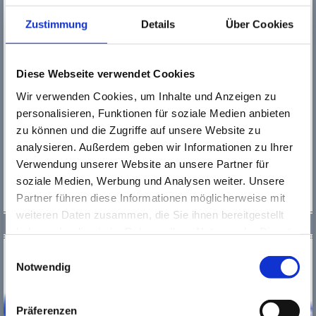
Zustimmung
Details
Über Cookies
Am Treff 7, 65428 Rüsselsheim am Main
Hinterbühne
(Zugang Hinterbühne über „Bühneneingang“ Johann-
Diese Webseite verwendet Cookies
Sebastian-Bach-Straße)
Wir verwenden Cookies, um Inhalte und Anzeigen zu
Tel.:
0 61 42 / 83 27 84
Fax.:
0 61 42 / 83 27 86
personalisieren, Funktionen für soziale Medien anbieten
E-Mail:
kultur-theater@
zu können und die Zugriffe auf unsere Website zu
kultur123ruesselsheim.de
analysieren. Außerdem geben wir Informationen zu Ihrer
Verwendung unserer Website an unsere Partner für
soziale Medien, Werbung und Analysen weiter. Unsere
Partner führen diese Informationen möglicherweise mit
weiteren Daten zusammen, die Sie ihnen bereitgestellt
PARKMÖGLICHKEITEN
haben oder die sie im Rahmen Ihrer Nutzung der Dienste
gesammelt haben. Wichtige Links:
Impressum
|
Einwilligungsauswahl
Datenschutzhinweise
Notwendig
Präferenzen