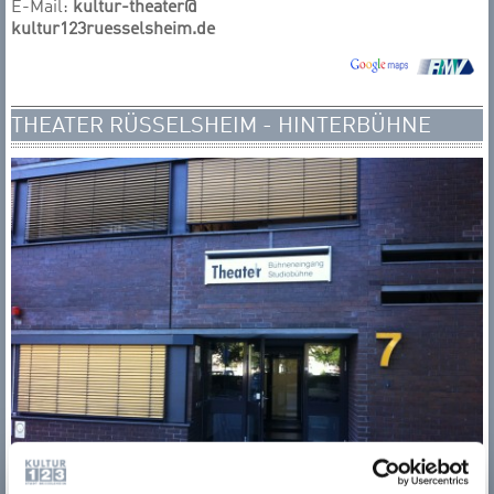
E-Mail:
kultur-theater@
kultur123ruesselsheim.de
THEATER RÜSSELSHEIM - HINTERBÜHNE