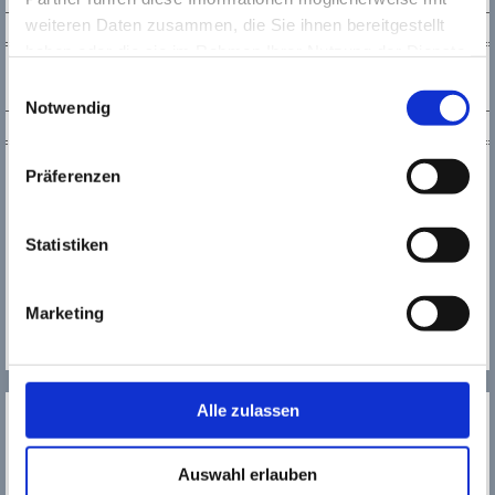
weiteren Daten zusammen, die Sie ihnen bereitgestellt
NEWSLETTER
haben oder die sie im Rahmen Ihrer Nutzung der Dienste
gesammelt haben. Wichtige Links:
Impressum
|
Einwilligungsauswahl
Datenschutzhinweise
Notwendig
KONTAKT
Kultur123 Stadt Rüsselsheim
Präferenzen
Tel.:
0 61 42 / 83 26 30
Fax.:
0 61 42 / 1 68 94
kultur123@
Statistiken
kultur123ruesselsheim.de
Das gesamte T​​​​​​​eam von
Marketing
Kultur123 Stadt Rüsselsheim
MEHR
Alle zulassen
SERVICE
NEWSLETTER
Auswahl erlauben
WER WIR SIND