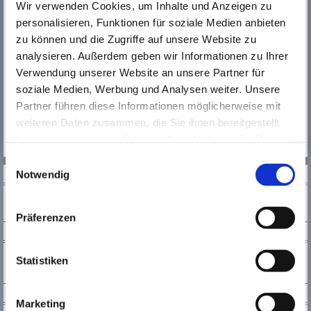
Wir verwenden Cookies, um Inhalte und Anzeigen zu
Bereich fortzubilden
personalisieren, Funktionen für soziale Medien anbieten
zu können und die Zugriffe auf unsere Website zu
analysieren. Außerdem geben wir Informationen zu Ihrer
Bitte senden Sie Ihre Bewerbung - gerne per E-Mail - an:
Verwendung unserer Website an unsere Partner für
Pia Kämpf
soziale Medien, Werbung und Analysen weiter. Unsere
Tel. 0 61 42 / 96 52 84
Partner führen diese Informationen möglicherweise mit
E-Mail:
p.kaempf@kultur123ruesselsheim.de
weiteren Daten zusammen, die Sie ihnen bereitgestellt
haben oder die sie im Rahmen Ihrer Nutzung der Dienste
gesammelt haben. Wichtige Links:
Impressum
|
Einwilligungsauswahl
Datenschutzhinweise
SOCIAL MEDIA
Notwendig
Präferenzen
NEWSLETTER
Statistiken
KONTAKT
Marketing