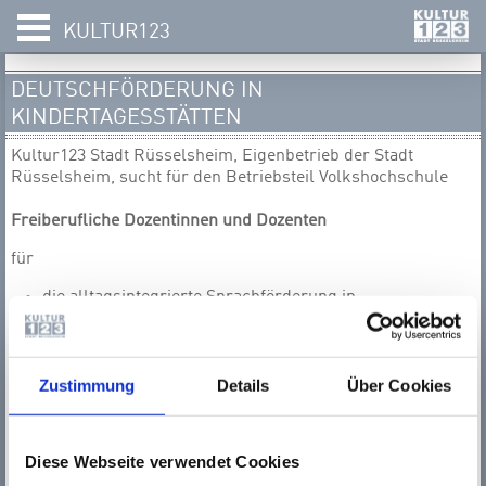
KULTUR123
DEUTSCHFÖRDERUNG IN
KINDERTAGESSTÄTTEN
Kultur123 Stadt Rüsselsheim, Eigenbetrieb der Stadt
Rüsselsheim, sucht für den Betriebsteil Volkshochschule
Freiberufliche Dozentinnen und Dozenten
für
die alltagsintegrierte Sprachförderung in
Kindertagesstätten
Voraussetzungen:
Zustimmung
Details
Über Cookies
möglichst eine abgeschlossene pädagogische
Ausbildung mit Kenntnissen der Betreuung, Bildung
und Erziehung von Kindern
Diese Webseite verwendet Cookies
Erfahrungen im Bereich Spracherwerb / Deutsch als
Zweitsprache bzw. die Bereitschaft, sich in diesem