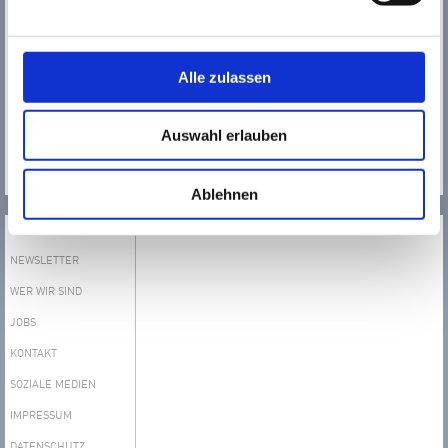
Kultur123 Stadt Rüsselsheim
Tel.:
0 61 42 / 83 26 30
Fax.:
0 61 42 / 1 68 94
Alle zulassen
kultur123@
kultur123ruesselsheim.de
Das gesamte T​​​​​​​eam von
Auswahl erlauben
Kultur123 Stadt Rüsselsheim
MEHR
Ablehnen
SERVICE
NEWSLETTER
WER WIR SIND
JOBS
KONTAKT
SOZIALE MEDIEN
IMPRESSUM
DATENSCHUTZ