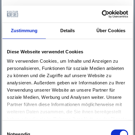
d
d
A
b
a
Zustimmung
Details
Über Cookies
e
B
d
B
Diese Webseite verwendet Cookies
v
K
Wir verwenden Cookies, um Inhalte und Anzeigen zu
D
personalisieren, Funktionen für soziale Medien anbieten
A
zu können und die Zugriffe auf unsere Website zu
A
analysieren. Außerdem geben wir Informationen zu Ihrer
G
Verwendung unserer Website an unsere Partner für
e
G
soziale Medien, Werbung und Analysen weiter. Unsere
d
Partner führen diese Informationen möglicherweise mit
O
weiteren Daten zusammen, die Sie ihnen bereitgestellt
P
haben oder die sie im Rahmen Ihrer Nutzung der Dienste
B
gesammelt haben. Wichtige Links:
Impressum
|
u
Einwilligungsauswahl
e
Datenschutzhinweise
Notwendig