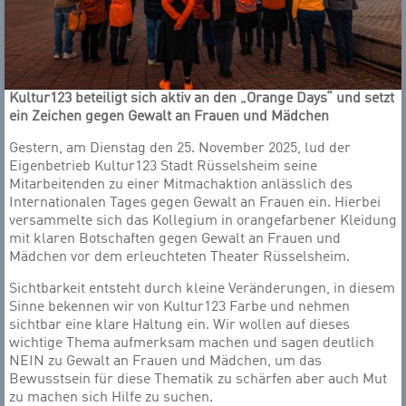
Kultur123 beteiligt sich aktiv an den „Orange Days“ und setzt
ein Zeichen gegen Gewalt an Frauen und Mädchen
Gestern, am Dienstag den 25. November 2025, lud der
Eigenbetrieb Kultur123 Stadt Rüsselsheim seine
Mitarbeitenden zu einer Mitmachaktion anlässlich des
Internationalen Tages gegen Gewalt an Frauen ein. Hierbei
versammelte sich das Kollegium in orangefarbener Kleidung
mit klaren Botschaften gegen Gewalt an Frauen und
Mädchen vor dem erleuchteten Theater Rüsselsheim.
Sichtbarkeit entsteht durch kleine Veränderungen, in diesem
Sinne bekennen wir von Kultur123 Farbe und nehmen
sichtbar eine klare Haltung ein. Wir wollen auf dieses
wichtige Thema aufmerksam machen und sagen deutlich
NEIN zu Gewalt an Frauen und Mädchen, um das
Bewusstsein für diese Thematik zu schärfen aber auch Mut
zu machen sich Hilfe zu suchen.