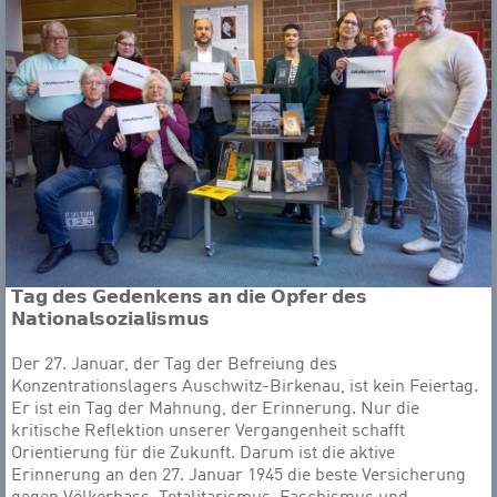
𝗧𝗮𝗴 𝗱𝗲𝘀 𝗚𝗲𝗱𝗲𝗻𝗸𝗲𝗻𝘀 𝗮𝗻 𝗱𝗶𝗲 𝗢𝗽𝗳𝗲𝗿 𝗱𝗲𝘀
𝗡𝗮𝘁𝗶𝗼𝗻𝗮𝗹𝘀𝗼𝘇𝗶𝗮𝗹𝗶𝘀𝗺𝘂𝘀
Der 27. Januar, der Tag der Befreiung des
Konzentrationslagers Auschwitz-Birkenau, ist kein Feiertag.
Er ist ein Tag der Mahnung, der Erinnerung. Nur die
kritische Reflektion unserer Vergangenheit schafft
Orientierung für die Zukunft. Darum ist die aktive
Erinnerung an den 27. Januar 1945 die beste Versicherung