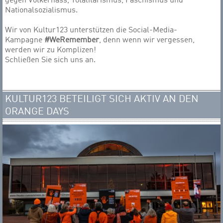
gegen Völkerhass, Totalitarismus, Faschismus und
Nationalsozialismus.
Wir von Kultur123 unterstützen die Social-Media-
Kampagne
#WeRemember
, denn wenn wir vergessen,
werden wir zu Komplizen!
Schließen Sie sich uns an.
KULTUR123 BETEILIGT SICH AKTIV AN DEN
ORANGE DAYS