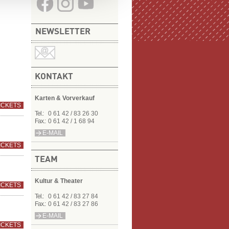
NEWSLETTER
KONTAKT
Karten & Vorverkauf
ICKETS
Tel.:
0 61 42 / 83 26 30
Fax.:
0 61 42 / 1 68 94
E-MAIL
ICKETS
TEAM
Kultur & Theater
ICKETS
Tel.:
0 61 42 / 83 27 84
Fax.:
0 61 42 / 83 27 86
E-MAIL
ICKETS