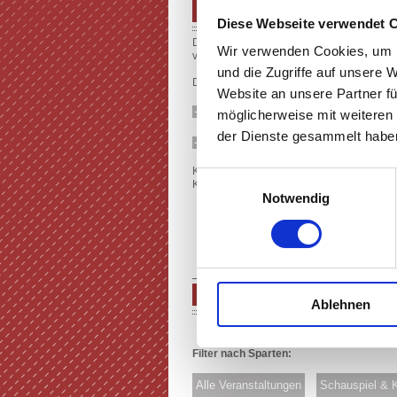
PROGRAMM SPIELZEIT 2026/
Diese Webseite verwendet 
Das Programm der Spielzeit 2026/27 ist 
Wir verwenden Cookies, um I
veröffentlicht.
und die Zugriffe auf unsere 
Der Kartenvorverkauf für alle Veranstaltung
Website an unsere Partner fü
PROGRAMM (E-PAPER)
möglicherweise mit weiteren
der Dienste gesammelt haben
PROGRAMM (PDF)
Karten erhalten Sie Online in der jeweilig
Einwilligungsauswahl
Kultur123, Am Treff 1, Rüsselsheim, Telefo
Notwendig
SPIELPLAN
Ablehnen
Filter nach Sparten:
Alle Veranstaltungen
Schauspiel & 