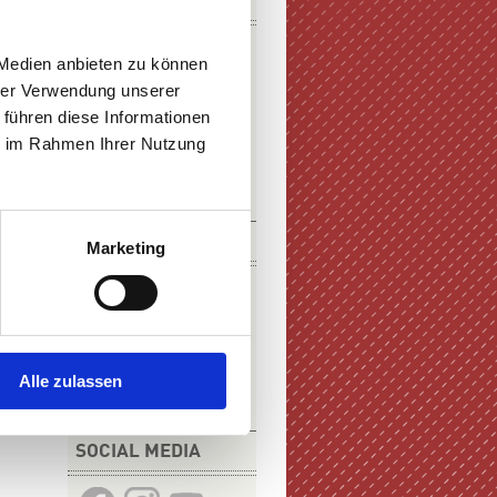
DOWNLOADS
 Medien anbieten zu können
hrer Verwendung unserer
 führen diese Informationen
ie im Rahmen Ihrer Nutzung
E-PAPER
PDF-VERSION
KURZFILM
Marketing
Alle zulassen
ZUM FILM
SOCIAL MEDIA