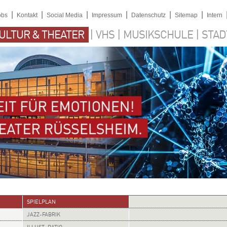
|
|
|
|
|
|
obs
Kontakt
Social Media
Impressum
Datenschutz
Sitemap
Intern
|
|
|
ULTUR & THEATER
VHS
MUSIKSCHULE
STAD
SPIELPLAN
JAZZ-FABRIK