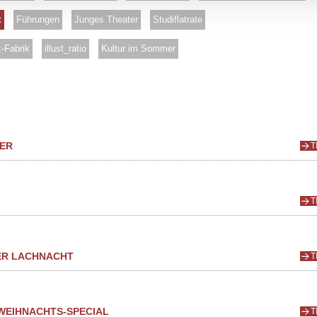
t
Führungen
Junges Theater
Studiflatrate
-Fabrik
illust_ratio
Kultur im Sommer
DER
T
T
ER LACHNACHT
T
 WEIHNACHTS-SPECIAL
T