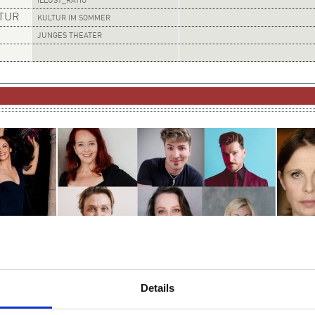
ILLUST_RATIO
LTUR
KULTUR IM SOMMER
JUNGES THEATER
SA
SA
19:30 UHR
12.09.
19.09
DER GALA-ABEND DES MUSICALS
Details