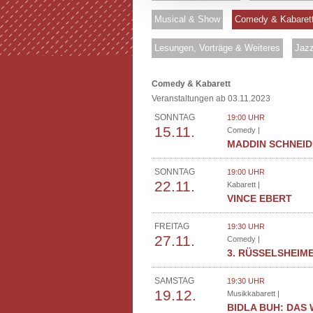
Musical & Show
Comedy & Kabaret
Lesungen, Vorträge & Weiteres
Jazz
Comedy & Kabarett
Veranstaltungen ab 03.11.2023
SONNTAG
19:00 UHR
15.11.
Comedy |
MADDIN SCHNEI
SONNTAG
19:00 UHR
22.11.
Kabarett |
VINCE EBERT
FREITAG
19:30 UHR
27.11.
Comedy |
3. RÜSSELSHEIM
SAMSTAG
19:30 UHR
19.12.
Musikkabarett |
BIDLA BUH: DAS