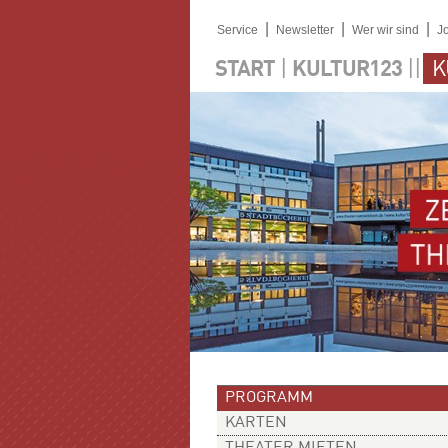
|
|
|
Service
Newsletter
Wer wir sind
J
|
||
START
KULTUR123
K
PROGRAMM
KARTEN