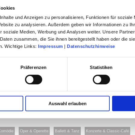
2027
Cookies
als E-Paper sowie als Druckmedium
nhalte und Anzeigen zu personalisieren, Funktionen für soziale
Website zu analysieren. Außerdem geben wir Informationen zu I
en der neuen Spielzeit ist gestartet .
r soziale Medien, Werbung und Analysen weiter. Unsere Partner
 Daten zusammen, die Sie ihnen bereitgestellt haben oder die s
. Wichtige Links:
Impressum
|
Datenschutzhinweise
en Veranstaltung oder im Servicecenter
n 0 61 42 / 83 26 30.
Präferenzen
Statistiken
Auswahl erlauben
Komödie
Oper & Operette
Ballett & Tanz
Konzerte & Classic-Café