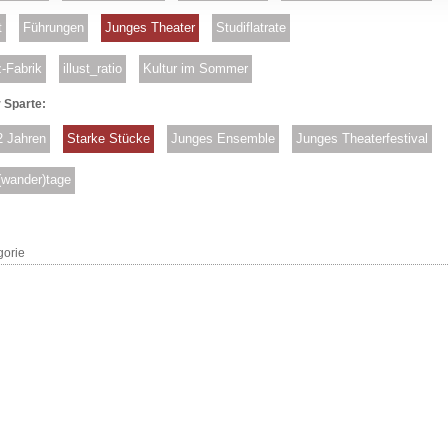
t
Führungen
Junges Theater
Studiflatrate
-Fabrik
illust_ratio
Kultur im Sommer
 Sparte:
2 Jahren
Starke Stücke
Junges Ensemble
Junges Theaterfestival
(wander)tage
gorie