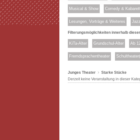
Musical & Show
Comedy & Kabaret
Lesungen, Vorträge & Weiteres
Jazz
Filterungsmöglichkeiten innerhalb dieser
KiTa-Alter
Grundschul-Alter
Ab 1
Fremdsprachentheater
Schultheater
Junges Theater
Starke Stücke
Derzeit keine Veranstaltung in dieser Kate