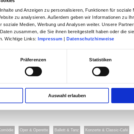
Cookies
2027
nhalte und Anzeigen zu personalisieren, Funktionen für soziale
als E-Paper sowie als Druckmedium
Website zu analysieren. Außerdem geben wir Informationen zu I
r soziale Medien, Werbung und Analysen weiter. Unsere Partner
en der neuen Spielzeit ist gestartet .
 Daten zusammen, die Sie ihnen bereitgestellt haben oder die s
. Wichtige Links:
Impressum
|
Datenschutzhinweise
en Veranstaltung oder im Servicecenter
Präferenzen
Statistiken
n 0 61 42 / 83 26 30.
Auswahl erlauben
Komödie
Oper & Operette
Ballett & Tanz
Konzerte & Classic-Café