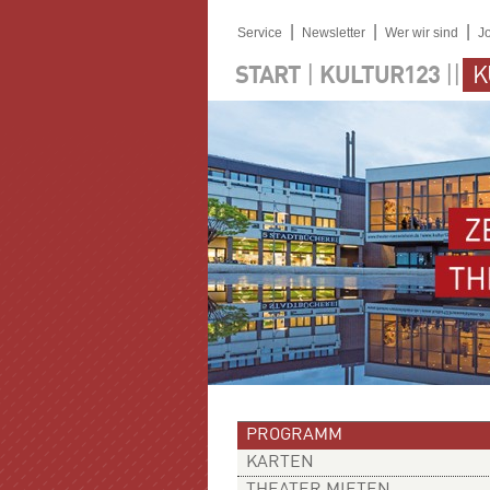
|
|
|
Service
Newsletter
Wer wir sind
J
|
||
START
KULTUR123
K
PROGRAMM
KARTEN