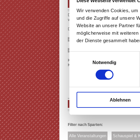
Diese Webseite verwendet 
PROGRAMM SPIELZEIT 2026/
Wir verwenden Cookies, um I
Das Programm der Spielzeit 2026/27 ist 
und die Zugriffe auf unsere 
veröffentlicht.
Website an unsere Partner fü
Der Kartenvorverkauf für alle Veranstaltung
möglicherweise mit weiteren
PROGRAMM (E-PAPER)
der Dienste gesammelt haben
PROGRAMM (PDF)
Einwilligungsauswahl
Karten erhalten Sie Online in der jeweilig
Notwendig
Kultur123, Am Treff 1, Rüsselsheim, Telefo
Ablehnen
SPIELPLAN
Filter nach Sparten:
Alle Veranstaltungen
Schauspiel & 