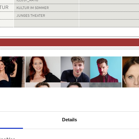
ILLUST_RATIO
LTUR
KULTUR IM SOMMER
JUNGES THEATER
SA
SA
19:30 UHR
12.09.
19.09
DER GALA-ABEND DES MUSICALS
Details