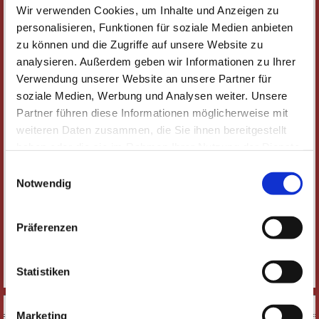
Alle Veranstaltungen
Schauspiel & Komödie
Oper & Operette
Wir verwenden Cookies, um Inhalte und Anzeigen zu
personalisieren, Funktionen für soziale Medien anbieten
Ballett & Tanz
Konzerte & Classic-Café
Musical & Show
zu können und die Zugriffe auf unsere Website zu
analysieren. Außerdem geben wir Informationen zu Ihrer
Comedy & Kabarett
Führungen
Junges Theater
Studiflatrate
Verwendung unserer Website an unsere Partner für
Lesungen, Vorträge & Weiteres
Jazz-Fabrik
illust_ratio
soziale Medien, Werbung und Analysen weiter. Unsere
Partner führen diese Informationen möglicherweise mit
Kultur im Sommer
weiteren Daten zusammen, die Sie ihnen bereitgestellt
haben oder die sie im Rahmen Ihrer Nutzung der Dienste
Weiter filtern
gesammelt haben. Wichtige Links:
Impressum
|
Einwilligungsauswahl
Datenschutzhinweise
Notwendig
Große Reihe
Kleine Reihe
Jazzcafés
Dorflinde
IKS JAZZ
Jazz im Inselhof
Präferenzen
Jazz-Fabrik
Jazz im Inselhof
Statistiken
Derzeit keine Veranstaltung in dieser Kategorie
DOWNLOADS
Marketing