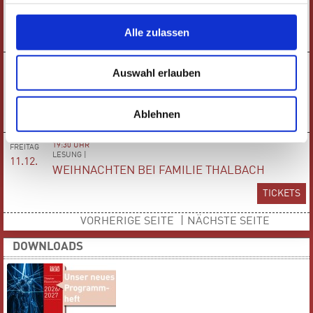
09.12.
DER LEBKUCHENMANN
Alle zulassen
TICKETS
10:00 UHR
DONNERSTAG
Auswahl erlauben
KINDERTHEATER |
10.12.
DER LEBKUCHENMANN
Ablehnen
TICKETS
19:30 UHR
FREITAG
LESUNG |
11.12.
WEIHNACHTEN BEI FAMILIE THALBACH
TICKETS
VORHERIGE SEITE
|
NÄCHSTE SEITE
DOWNLOADS