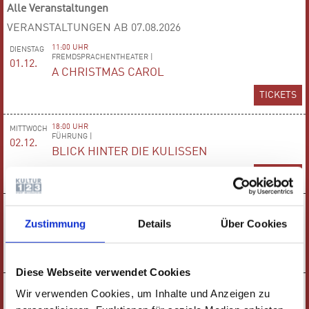
Alle Veranstaltungen
VERANSTALTUNGEN AB 07.08.2026
11:00 UHR
DIENSTAG
FREMDSPRACHENTHEATER |
01.12.
A CHRISTMAS CAROL
TICKETS
18:00 UHR
MITTWOCH
FÜHRUNG |
02.12.
BLICK HINTER DIE KULISSEN
TICKETS
19:30 UHR
DONNERSTAG
TANZSHOW |
03.12.
Zustimmung
Details
Über Cookies
BEATS ON POINTE
TICKETS
Diese Webseite verwendet Cookies
19:30 UHR
FREITAG
Wir verwenden Cookies, um Inhalte und Anzeigen zu
WEIHNACHTSKONZERT |
04.12.