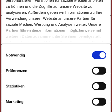
personalisieren, Funktionen für soziale Medien anbieten
RÜSSELSHEIM SINGT WEIHNACHTSLIEDER
zu können und die Zugriffe auf unsere Website zu
TICKETS
analysieren. Außerdem geben wir Informationen zu Ihrer
Verwendung unserer Website an unsere Partner für
15:00 UHR
SONNTAG
soziale Medien, Werbung und Analysen weiter. Unsere
KINDERTHEATER |
06.12.
DER LEBKUCHENMANN
Partner führen diese Informationen möglicherweise mit
weiteren Daten zusammen, die Sie ihnen bereitgestellt
TICKETS
haben oder die sie im Rahmen Ihrer Nutzung der Dienste
gesammelt haben. Wichtige Links:
Impressum
|
10:00 UHR
Einwilligungsauswahl
MONTAG
KINDERTHEATER |
Datenschutzhinweise
Notwendig
07.12.
DER LEBKUCHENMANN
TICKETS
Präferenzen
10:00 UHR
DIENSTAG
KINDERTHEATER |
08.12.
Statistiken
DER LEBKUCHENMANN
TICKETS
Marketing
10:00 UHR
MITTWOCH
KINDERTHEATER |