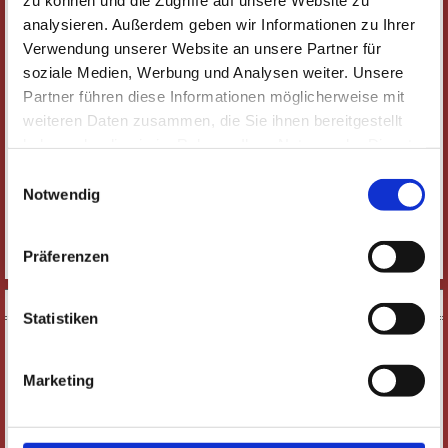
Alle Veranstaltungen
Schauspiel & Komödie
Oper & Operette
analysieren. Außerdem geben wir Informationen zu Ihrer
Ballett & Tanz
Konzerte & Classic-Café
Musical & Show
Verwendung unserer Website an unsere Partner für
soziale Medien, Werbung und Analysen weiter. Unsere
Comedy & Kabarett
Führungen
Junges Theater
Studiflatrate
Partner führen diese Informationen möglicherweise mit
weiteren Daten zusammen, die Sie ihnen bereitgestellt
Lesungen, Vorträge & Weiteres
Jazz-Fabrik
illust_ratio
haben oder die sie im Rahmen Ihrer Nutzung der Dienste
gesammelt haben. Wichtige Links:
Impressum
|
Einwilligungsauswahl
Kultur im Sommer
Datenschutzhinweise
Notwendig
Kultur im Sommer
Präferenzen
Derzeit keine Veranstaltung in dieser Kategorie
DOWNLOADS
Statistiken
Marketing
E-PAPER