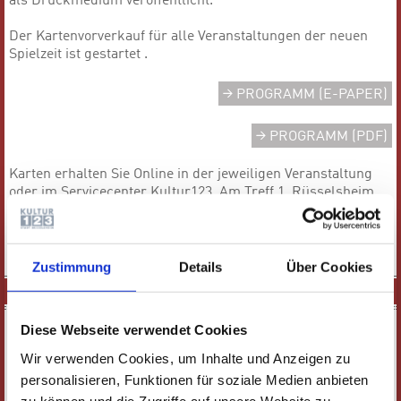
als Druckmedium veröffentlicht.
Der Kartenvorverkauf für alle Veranstaltungen der neuen
Spielzeit ist gestartet .
PROGRAMM (E-PAPER)
PROGRAMM (PDF)
Karten erhalten Sie Online in der jeweiligen Veranstaltung
oder im Servicecenter Kultur123, Am Treff 1, Rüsselsheim,
Telefon 0 61 42 / 83 26 30.
Zustimmung
Details
Über Cookies
SPIELPLAN
Diese Webseite verwendet Cookies
Wir verwenden Cookies, um Inhalte und Anzeigen zu
VERANSTALTUNGEN FILTERN
personalisieren, Funktionen für soziale Medien anbieten
zu können und die Zugriffe auf unsere Website zu