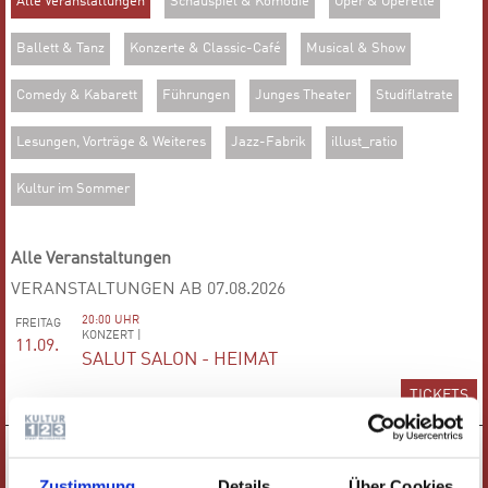
Alle Veranstaltungen
Schauspiel & Komödie
Oper & Operette
Ballett & Tanz
Konzerte & Classic-Café
Musical & Show
Comedy & Kabarett
Führungen
Junges Theater
Studiflatrate
Lesungen, Vorträge & Weiteres
Jazz-Fabrik
illust_ratio
Kultur im Sommer
Alle Veranstaltungen
VERANSTALTUNGEN AB 07.08.2026
20:00 UHR
FREITAG
KONZERT |
11.09.
SALUT SALON - HEIMAT
TICKETS
19:30 UHR
SAMSTAG
MUSICAL |
12.09.
DER GALA-ABEND DES MUSICALS
Zustimmung
Details
Über Cookies