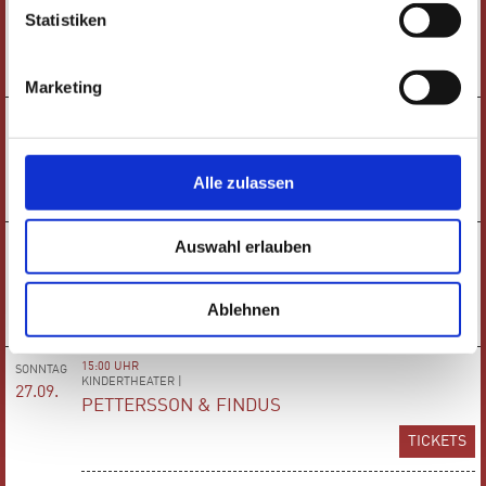
LESUNG |
19.09.
Statistiken
LÉLÉ
TICKETS
Marketing
19:30 UHR
DONNERSTAG
LIVE-PODCAST |
24.09.
VERURTEILT - DER GERICHTSPODCAST
Alle zulassen
TICKETS
19:30 UHR
Auswahl erlauben
FREITAG
KONZERT |
25.09.
ERDEM PANCARCI: MYTHOS OF ÂŞIK
Ablehnen
TICKETS
15:00 UHR
SONNTAG
KINDERTHEATER |
27.09.
PETTERSSON & FINDUS
TICKETS