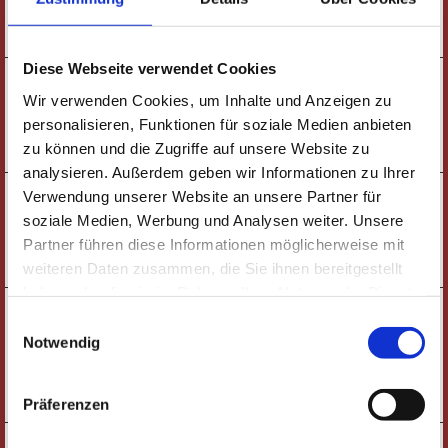
TICKETS
Diese Webseite verwendet Cookies
16:00 UHR
SONNTAG
KINDERTHEATER |
Wir verwenden Cookies, um Inhalte und Anzeigen zu
13.09.
DIE DREI ??? KIDS
personalisieren, Funktionen für soziale Medien anbieten
TICKETS
zu können und die Zugriffe auf unsere Website zu
analysieren. Außerdem geben wir Informationen zu Ihrer
09:00 UHR
Verwendung unserer Website an unsere Partner für
MONTAG
KINDERTHEATER |
14.09.
soziale Medien, Werbung und Analysen weiter. Unsere
DIE DREI ??? KIDS
Partner führen diese Informationen möglicherweise mit
TICKETS
weiteren Daten zusammen, die Sie ihnen bereitgestellt
haben oder die sie im Rahmen Ihrer Nutzung der Dienste
19:30 UHR
DONNERSTAG
gesammelt haben. Wichtige Links:
Impressum
|
Einwilligungsauswahl
JAZZ-FABRIK |
17.09.
Datenschutzhinweise
MATTHIAS VOGT FEAT. MAURA & SPECIAL
Notwendig
GUEST: JOO KRAUS
TICKETS
Präferenzen
19:30 UHR
SAMSTAG