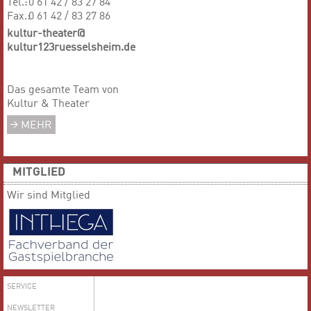
Tel.:
0 61 42 / 83 27 84
Fax.:
0 61 42 / 83 27 86
kultur-theater@
kultur123ruesselsheim.de
Das gesamte Team von
Kultur & Theater
MEHR
MITGLIED
Wir sind Mitglied
SERVICE
NEWSLETTER