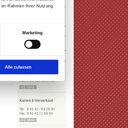
SOCIAL MEDIA
ie im Rahmen Ihrer Nutzung
NEWSLETTER
Marketing
KONTAKT
Alle zulassen
Roman Köller
Tel.:
0 61 42 / 83 27 81
Fax.:
0 61 42 / 83 27 86
E-MAIL
Karten & Vorverkauf
Tel.:
0 61 42 / 83 26 30
Fax.:
0 61 42 / 1 68 94
E-MAIL