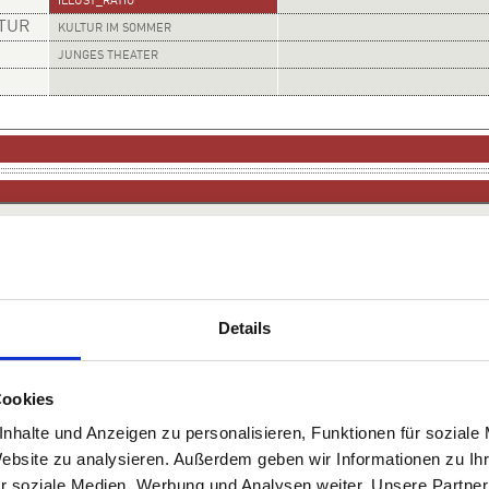
ILLUST_RATIO
LTUR
KULTUR IM SOMMER
JUNGES THEATER
piegel
Details
g, 21.11.2010
Cookies
g, 26.10.2010
nhalte und Anzeigen zu personalisieren, Funktionen für soziale
ng
[PDF FRankf. Allg Sonntagszeitung ohne Datum hierhin]
Website zu analysieren. Außerdem geben wir Informationen zu I
r soziale Medien, Werbung und Analysen weiter. Unsere Partner