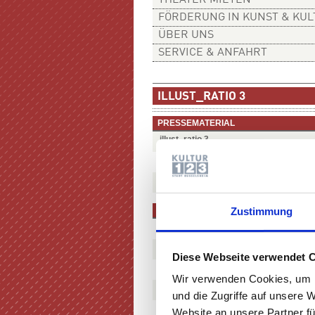
THEATER MIETEN
FÖRDERUNG IN KUNST & KU
ÜBER UNS
SERVICE & ANFAHRT
ILLUST_RATIO 3
PRESSEMATERIAL
illust_ratio 3
illust_ratio 3
(English)
illust_ratio 3 Dokumentation / Presses
PRESSEREAKTIONEN
Zustimmung
Art-magazin vom 21.10.2010 S. 1-2
Frankfurter Allgemeine Sonntagszeitun
Diese Webseite verwendet 
Frankfurter Allgemeine Sonntagszeitun
Wir verwenden Cookies, um I
Frankfurter Allgemeine Sonntagszeitu
und die Zugriffe auf unsere 
Frankfurter Rundschau, 15.10.2010
Website an unsere Partner fü