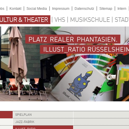
|
|
|
|
|
|
obs
Kontakt
Social Media
Impressum
Datenschutz
Sitemap
Intern
|
|
|
ULTUR & THEATER
VHS
MUSIKSCHULE
STAD
SPIELPLAN
JAZZ-FABRIK