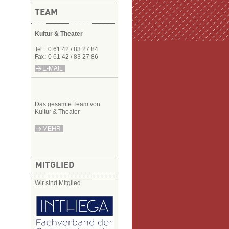
TEAM
Kultur & Theater
Tel.:
0 61 42 / 83 27 84
Fax.:
0 61 42 / 83 27 86
E-MAIL
Das gesamte Team von
Kultur & Theater
MEHR
MITGLIED
Wir sind Mitglied