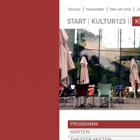
|
|
|
Service
Newsletter
Wer wir sind
J
|
||
START
KULTUR123
K
PROGRAMM
KARTEN