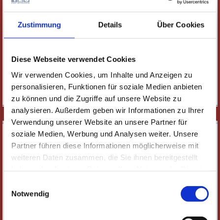
Bücherhaus Jansen
Columbia Hotel Rüsselsheim
Zustimmung
Details
Über Cookies
Bernhard Dorn "Drucken und Lernen", Raunheim
GPR Gesundheits- und Pflegezentrum Rüsselsheim
gemeinnützige GmbH
Naturfreunde Rüsselsheim
Diese Webseite verwendet Cookies
Kulturzentrum "das Rind"
Wir verwenden Cookies, um Inhalte und Anzeigen zu
Stadtbücherei Rüsselsheim
personalisieren, Funktionen für soziale Medien anbieten
zu können und die Zugriffe auf unsere Website zu
analysieren. Außerdem geben wir Informationen zu Ihrer
ILLUST_RATIO 3
Verwendung unserer Website an unsere Partner für
In Kooperation mit:
soziale Medien, Werbung und Analysen weiter. Unsere
Partner führen diese Informationen möglicherweise mit
Frankfurter Allgemeine Sonntagszeitung
weiteren Daten zusammen, die Sie ihnen bereitgestellt
Illustratoren Organisation e.V.
haben oder die sie im Rahmen Ihrer Nutzung der Dienste
gesammelt haben. Wichtige Links:
Impressum
|
Einwilligungsauswahl
Mit freundlicher Unterstützung von:
Datenschutzhinweise
Notwendig
Adam Opel AG
Autowerk Rhein-Main GmbH