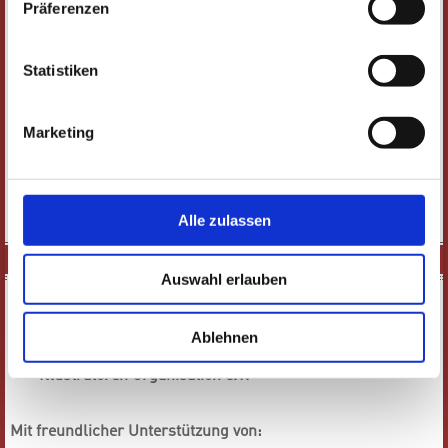
Präferenzen
GPR Gesundheits- und Pflegezentrum Rüsselsheim
gemeinnützige GmbH
gewobau, Gesellschaft für Wohnen und Bauen
Statistiken
Rüsselsheim mbH
Stadtentwicklungsgesellschaft Rüsselsheim (STEG)
Stadtwerke Rüsselsheim GmbH
Marketing
Städtische Betriebshöfe Rüsselsheim
Wirtschaftsförderung der Stadt Rüsselsheim
Bürgerinnen und Bürger innerhalb und außerhalb von
Rüsselsheim
Alle zulassen
ILLUST_RATIO WORKSHOP 1
Auswahl erlauben
In Kooperation mit:
hfg OF_Main Hochschule für Gestaltung, Offenbach
Ablehnen
Hochschule für Kunst und Design, Halle
Illustratoren Organisation e.V.
Mit freundlicher Unterstützung von: