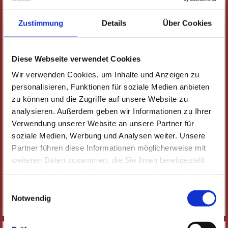
Jockum Nordström
Volker Pfüller
Zustimmung
Details
Über Cookies
David Smith
Claudia Weikert
Asja Wiegand
Thomas Wunsch
Diese Webseite verwendet Cookies
Wir verwenden Cookies, um Inhalte und Anzeigen zu
personalisieren, Funktionen für soziale Medien anbieten
zu können und die Zugriffe auf unsere Website zu
analysieren. Außerdem geben wir Informationen zu Ihrer
Verwendung unserer Website an unsere Partner für
Außerdem beteiligt:
soziale Medien, Werbung und Analysen weiter. Unsere
Partner führen diese Informationen möglicherweise mit
weiteren Daten zusammen, die Sie ihnen bereitgestellt
Henry Steinhau
, Berlin
haben oder die sie im Rahmen Ihrer Nutzung der Dienste
Hans-Jürgen Jansen
, Rüsselsheim
gesammelt haben. Wichtige Links:
Impressum
|
Einwilligungsauswahl
Marcus Frey
, Frankfurt am Main
Datenschutzhinweise
Notwendig
Illustratoren Organisation e.V.
, Frankfurt am Main