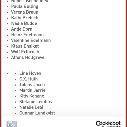
Robert Bochennek
Paula Bulling
Verena Braun
Kathi Bretsch
Nadia Budde
Antje Dorn
Heinz Edelmann
Valentine Edelmann
Klaus Ensikat
Wolf Erlbruch
Alfons Holtgreve
Line Hoven
C.X. Huth
Tobias Jacob
Martin Jarrie
Kitty Kahane
Stefanie Leinhos
Natalie Leté
Gunnar Lundkvist
Kat Menschik
Christoph Niemann