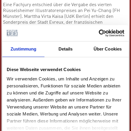
Eine Fachjury entschied über die Vergabe des vierten
Rüsselsheimer Illustratorenpreises an Pei Yu-Chang (FH
Münster). Marttha Virta Kaisa (UdK Berlin) erhielt den
Sonderpreis der Stadt Evreux, der französischen
Partnerstadt Rüsselsheims.
DIE TEILNEHMENDEN
Zustimmung
Details
Über Cookies
Hochschule für Grafik und Buchkunst Leipzig (Prof. Thomas
Matthaeus Müller):
Celine Ducrot
Diese Webseite verwendet Cookies
Gesa Maass
Tina Steinbach
Wir verwenden Cookies, um Inhalte und Anzeigen zu
Gemma Wilson
personalisieren, Funktionen für soziale Medien anbieten
Fachhochschule Münster (Prof. Felix Scheinberger):
zu können und die Zugriffe auf unsere Website zu
Pei Yu-Chang,
analysieren. Außerdem geben wir Informationen zu Ihrer
Annika Drees
Verwendung unserer Website an unsere Partner für
Lennart Leibold
soziale Medien, Werbung und Analysen weiter. Unsere
Michael Szyszka
Partner führen diese Informationen möglicherweise mit
Universität der Künste Berlin (Prof. Henning Wagenbreth):
weiteren Daten zusammen, die Sie ihnen bereitgestellt