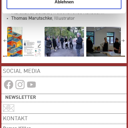
Bengt Fosshag
, Illustrator
Ablehnen
Werner Neuwirth,
freischaffender Künstler
Martina Alt-Schäfer
, freischaffende Künstlerin
Thomas Marutschke
, Illustrator
SOCIAL MEDIA
NEWSLETTER
KONTAKT