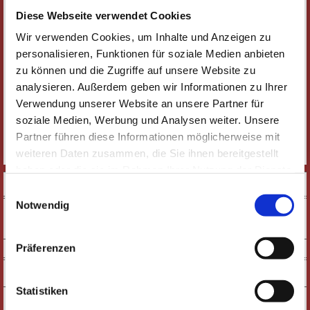
Eindrücke von illust_ratio 3, 2010
Diese Webseite verwendet Cookies
BILDER
Wir verwenden Cookies, um Inhalte und Anzeigen zu
personalisieren, Funktionen für soziale Medien anbieten
BILDGALERIE
zu können und die Zugriffe auf unsere Website zu
analysieren. Außerdem geben wir Informationen zu Ihrer
Verwendung unserer Website an unsere Partner für
soziale Medien, Werbung und Analysen weiter. Unsere
Partner führen diese Informationen möglicherweise mit
weiteren Daten zusammen, die Sie ihnen bereitgestellt
haben oder die sie im Rahmen Ihrer Nutzung der Dienste
SOCIAL MEDIA
gesammelt haben. Wichtige Links:
Impressum
|
Einwilligungsauswahl
Datenschutzhinweise
Notwendig
Präferenzen
NEWSLETTER
Statistiken
KONTAKT