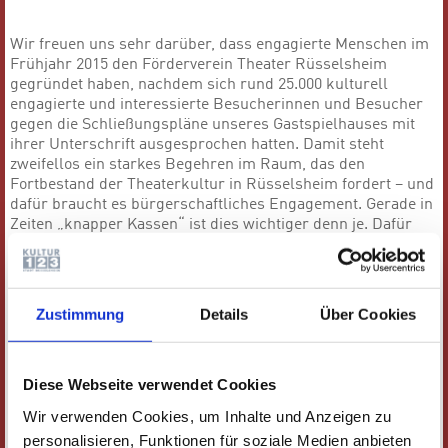
Wir freuen uns sehr darüber, dass engagierte Menschen im
Frühjahr 2015 den Förderverein Theater Rüsselsheim
gegründet haben, nachdem sich rund 25.000 kulturell
engagierte und interessierte Besucherinnen und Besucher
gegen die Schließungspläne unseres Gastspielhauses mit
ihrer Unterschrift ausgesprochen hatten. Damit steht
zweifellos ein starkes Begehren im Raum, das den
Fortbestand der Theaterkultur in Rüsselsheim fordert – und
dafür braucht es bürgerschaftliches Engagement. Gerade in
Zeiten „knapper Kassen“ ist dies wichtiger denn je. Dafür
tritt der Förderverein Theater Rüsselsheim ein.
Mehr Informationen zum Förderverein und falls Sie Mitglied
werden möchten, wenden Sie sich per E-Mail an den
Zustimmung
Details
Über Cookies
Vorstand:
vorstand@fv-theater-ruesselsheim.de
. Folgen Sie
dem Förderverein auch auf seiner
Facebook-
Seite
„
Förderverein Theater Rüsselsheim"
.
Diese Webseite verwendet Cookies
Werden Sie Mitglied!
Wir verwenden Cookies, um Inhalte und Anzeigen zu
personalisieren, Funktionen für soziale Medien anbieten