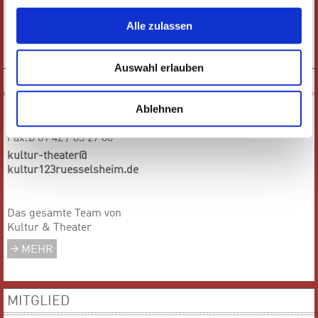
Tel.:
0 61 42 / 83 26 30
Fax.:
0 61 42 / 1 68 94
Alle zulassen
service@
kultur123ruesselsheim.de
Auswahl erlauben
TEAM
Kultur & Theater
Ablehnen
Tel.:
0 61 42 / 83 27 84
Fax.:
0 61 42 / 83 27 86
kultur-theater@
kultur123ruesselsheim.de
Das gesamte Team von
Kultur & Theater
MEHR
MITGLIED