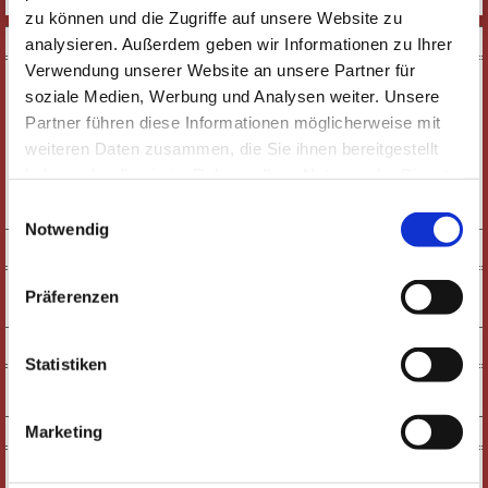
BEITRITTSANTRAG
zu können und die Zugriffe auf unsere Website zu
DOWNLOADS
analysieren. Außerdem geben wir Informationen zu Ihrer
Verwendung unserer Website an unsere Partner für
soziale Medien, Werbung und Analysen weiter. Unsere
Partner führen diese Informationen möglicherweise mit
weiteren Daten zusammen, die Sie ihnen bereitgestellt
haben oder die sie im Rahmen Ihrer Nutzung der Dienste
E-PAPER
gesammelt haben. Wichtige Links:
Impressum
|
Einwilligungsauswahl
PDF-VERSION
Datenschutzhinweise
Notwendig
SOCIAL MEDIA
Präferenzen
NEWSLETTER
Statistiken
KONTAKT
Marketing
Karten & Vorverkauf