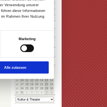
hrer Verwendung unserer
 führen diese Informationen
ie im Rahmen Ihrer Nutzung
SUCHE
Marketing
KALENDER
ICHERN
August
Alle zulassen
Mo
Di
Mi
Do
Fr
Sa
So
27
28
29
30
31
1
2
31
3
4
5
6
7
8
9
32
10
11
12
13
14
15
16
33
17
18
19
20
21
22
23
34
24
25
26
27
28
29
30
35
31
1
2
3
4
5
6
36