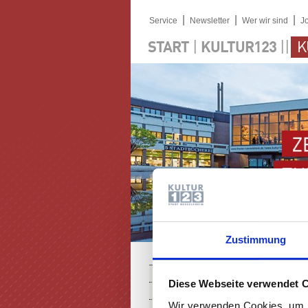
|
|
|
Service
Newsletter
Wer wir sind
J
|
||
START
KULTUR123
K
Zustimmung
PROGRAMM
Diese Webseite verwendet 
KARTEN
Wir verwenden Cookies, um I