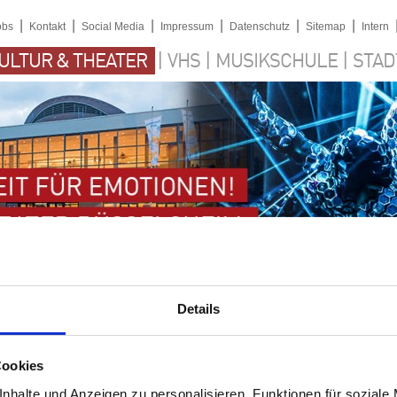
|
|
|
|
|
|
obs
Kontakt
Social Media
Impressum
Datenschutz
Sitemap
Intern
|
|
|
ULTUR & THEATER
VHS
MUSIKSCHULE
STAD
Details
Cookies
nhalte und Anzeigen zu personalisieren, Funktionen für soziale