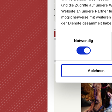
THEATER MIETEN
und die Zugriffe auf unsere 
FÖRDERUNG IN KUNST & KU
Website an unsere Partner fü
ÜBER UNS
möglicherweise mit weiteren
SERVICE & ANFAHRT
der Dienste gesammelt haben
VINTAGE WONDERLAND
Einwilligungsauswahl
Notwendig
DIENSTAG
19:30 UHR
29.12.
Burlesque |
VINTAGE WONDE
Ablehnen