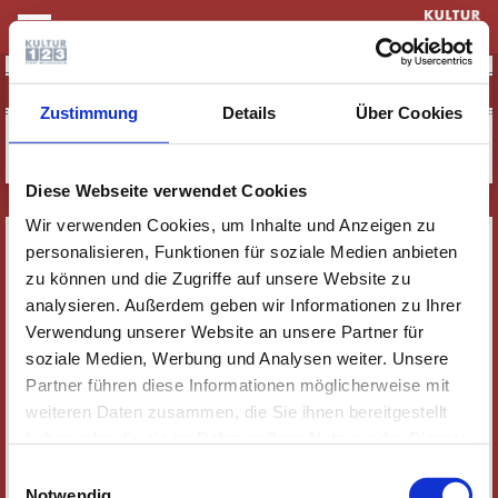
KULTUR & THEATER
TREFF 'N' PAINT
Zustimmung
Details
Über Cookies
Diese Webseite verwendet Cookies
Wir verwenden Cookies, um Inhalte und Anzeigen zu
SERVICE
personalisieren, Funktionen für soziale Medien anbieten
NEWSLETTER
zu können und die Zugriffe auf unsere Website zu
analysieren. Außerdem geben wir Informationen zu Ihrer
WER WIR SIND
Verwendung unserer Website an unsere Partner für
JOBS
soziale Medien, Werbung und Analysen weiter. Unsere
KONTAKT
Partner führen diese Informationen möglicherweise mit
SOZIALE MEDIEN
weiteren Daten zusammen, die Sie ihnen bereitgestellt
haben oder die sie im Rahmen Ihrer Nutzung der Dienste
IMPRESSUM
gesammelt haben. Wichtige Links:
Impressum
|
Einwilligungsauswahl
DATENSCHUTZ
Datenschutzhinweise
Notwendig