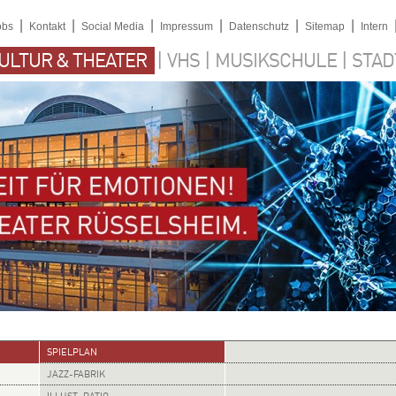
|
|
|
|
|
|
obs
Kontakt
Social Media
Impressum
Datenschutz
Sitemap
Intern
|
|
|
ULTUR & THEATER
VHS
MUSIKSCHULE
STAD
SPIELPLAN
JAZZ-FABRIK