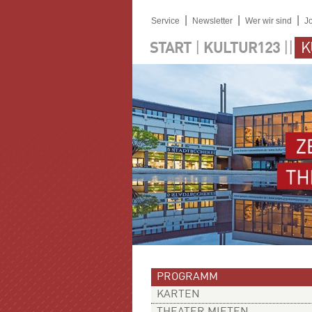
|
|
|
Service
Newsletter
Wer wir sind
J
|
||
START
KULTUR123
K
PROGRAMM
KARTEN