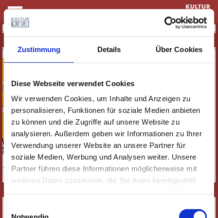
KULTUR & THEATER
PIA & NINO
Zustimmung
Details
Über Cookies
Diese Webseite verwendet Cookies
Wir verwenden Cookies, um Inhalte und Anzeigen zu
personalisieren, Funktionen für soziale Medien anbieten
zu können und die Zugriffe auf unsere Website zu
analysieren. Außerdem geben wir Informationen zu Ihrer
Verwendung unserer Website an unsere Partner für
soziale Medien, Werbung und Analysen weiter. Unsere
Deine Kinderband | Pressebild Zum Mitrocken
Partner führen diese Informationen möglicherweise mit
weiteren Daten zusammen, die Sie ihnen bereitgestellt
haben oder die sie im Rahmen Ihrer Nutzung der Dienste
gesammelt haben. Wichtige Links:
Impressum
|
SERVICE
Einwilligungsauswahl
Datenschutzhinweise
Notwendig