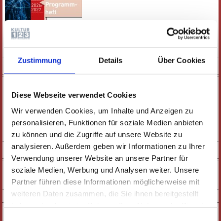
E-PAPER
PDF-VERSION
Zustimmung
Details
Über Cookies
KURZFILM
Diese Webseite verwendet Cookies
Wir verwenden Cookies, um Inhalte und Anzeigen zu
personalisieren, Funktionen für soziale Medien anbieten
zu können und die Zugriffe auf unsere Website zu
ZUM FILM
analysieren. Außerdem geben wir Informationen zu Ihrer
SOCIAL MEDIA
Verwendung unserer Website an unsere Partner für
soziale Medien, Werbung und Analysen weiter. Unsere
Partner führen diese Informationen möglicherweise mit
weiteren Daten zusammen, die Sie ihnen bereitgestellt
NEWSLETTER
haben oder die sie im Rahmen Ihrer Nutzung der Dienste
gesammelt haben. Wichtige Links:
Impressum
|
Einwilligungsauswahl