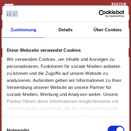
KULTUR & THEATER
EINE KINDHEIT IM SCHATTEN DES HOLOCAUST
Zustimmung
Details
Über Cookies
Diese Webseite verwendet Cookies
Wir verwenden Cookies, um Inhalte und Anzeigen zu
SERVICE
personalisieren, Funktionen für soziale Medien anbieten
NEWSLETTER
zu können und die Zugriffe auf unsere Website zu
analysieren. Außerdem geben wir Informationen zu Ihrer
WER WIR SIND
Verwendung unserer Website an unsere Partner für
JOBS
soziale Medien, Werbung und Analysen weiter. Unsere
KONTAKT
Partner führen diese Informationen möglicherweise mit
SOZIALE MEDIEN
weiteren Daten zusammen, die Sie ihnen bereitgestellt
haben oder die sie im Rahmen Ihrer Nutzung der Dienste
IMPRESSUM
gesammelt haben. Wichtige Links:
Impressum
|
Einwilligungsauswahl
DATENSCHUTZ
Datenschutzhinweise
Notwendig