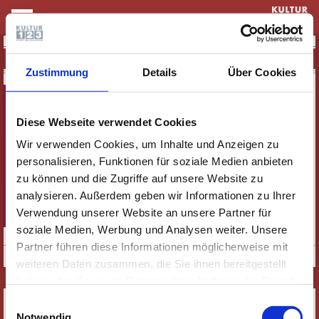
KULTUR & THEATER
BORN2BRICK
Zustimmung
Details
Über Cookies
Diese Webseite verwendet Cookies
Wir verwenden Cookies, um Inhalte und Anzeigen zu
personalisieren, Funktionen für soziale Medien anbieten
zu können und die Zugriffe auf unsere Website zu
analysieren. Außerdem geben wir Informationen zu Ihrer
Verwendung unserer Website an unsere Partner für
soziale Medien, Werbung und Analysen weiter. Unsere
Born2Brick
Partner führen diese Informationen möglicherweise mit
weiteren Daten zusammen, die Sie ihnen bereitgestellt
haben oder die sie im Rahmen Ihrer Nutzung der Dienste
gesammelt haben. Wichtige Links:
Impressum
|
SERVICE
Einwilligungsauswahl
Datenschutzhinweise
Notwendig