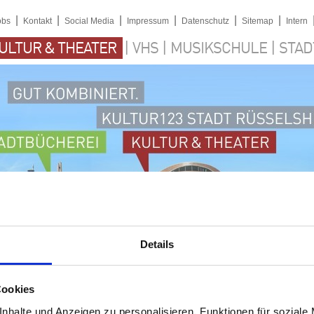
|
|
|
|
|
|
obs
Kontakt
Social Media
Impressum
Datenschutz
Sitemap
Intern
|
|
|
ULTUR & THEATER
VHS
MUSIKSCHULE
STAD
Details
Cookies
nhalte und Anzeigen zu personalisieren, Funktionen für soziale