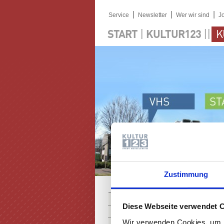
|
|
|
Service
Newsletter
Wer wir sind
J
|
||
START
KULTUR123
K
Zustimmung
PROGRAMM
Diese Webseite verwendet 
KARTEN
Wir verwenden Cookies, um I