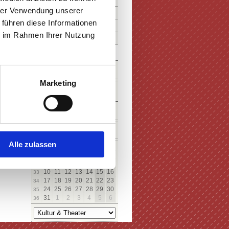
hrer Verwendung unserer
 führen diese Informationen
ie im Rahmen Ihrer Nutzung
SUCHE
Marketing
KALENDER
August
Alle zulassen
Mo
Di
Mi
Do
Fr
Sa
So
27
28
29
30
31
1
2
31
3
4
5
6
7
8
9
32
10
11
12
13
14
15
16
33
17
18
19
20
21
22
23
34
24
25
26
27
28
29
30
35
31
1
2
3
4
5
6
36