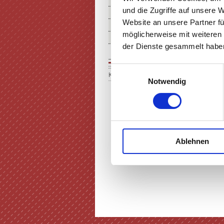
THEATER MIETEN
und die Zugriffe auf unsere 
FÖRDERUNG IN KUNST & KU
Website an unsere Partner fü
ÜBER UNS
möglicherweise mit weiteren
SERVICE & ANFAHRT
der Dienste gesammelt haben
Einwilligungsauswahl
Keine Einträge vorhanden
Notwendig
Ablehnen