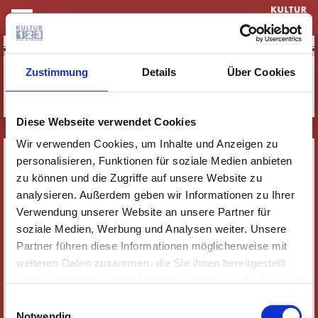
KULTUR & THEATER
Keine Einträge vorhanden
Zustimmung
Details
Über Cookies
Diese Webseite verwendet Cookies
Wir verwenden Cookies, um Inhalte und Anzeigen zu
SERVICE
personalisieren, Funktionen für soziale Medien anbieten
NEWSLETTER
zu können und die Zugriffe auf unsere Website zu
analysieren. Außerdem geben wir Informationen zu Ihrer
WER WIR SIND
Verwendung unserer Website an unsere Partner für
JOBS
soziale Medien, Werbung und Analysen weiter. Unsere
KONTAKT
Partner führen diese Informationen möglicherweise mit
SOZIALE MEDIEN
weiteren Daten zusammen, die Sie ihnen bereitgestellt
haben oder die sie im Rahmen Ihrer Nutzung der Dienste
IMPRESSUM
gesammelt haben. Wichtige Links:
Impressum
|
Einwilligungsauswahl
DATENSCHUTZ
Datenschutzhinweise
Notwendig