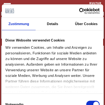
KULTUR & THEATER
Keine Einträge vorhanden
Zustimmung
Details
Über Cookies
Diese Webseite verwendet Cookies
Wir verwenden Cookies, um Inhalte und Anzeigen zu
SERVICE
personalisieren, Funktionen für soziale Medien anbieten
NEWSLETTER
zu können und die Zugriffe auf unsere Website zu
analysieren. Außerdem geben wir Informationen zu Ihrer
WER WIR SIND
Verwendung unserer Website an unsere Partner für
JOBS
soziale Medien, Werbung und Analysen weiter. Unsere
KONTAKT
Partner führen diese Informationen möglicherweise mit
SOZIALE MEDIEN
weiteren Daten zusammen, die Sie ihnen bereitgestellt
haben oder die sie im Rahmen Ihrer Nutzung der Dienste
IMPRESSUM
gesammelt haben. Wichtige Links:
Impressum
|
Einwilligungsauswahl
DATENSCHUTZ
Datenschutzhinweise
Notwendig