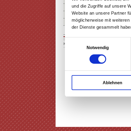
THEATER MIETEN
und die Zugriffe auf unsere 
FÖRDERUNG IN KUNST & KU
Website an unsere Partner fü
ÜBER UNS
möglicherweise mit weiteren
SERVICE & ANFAHRT
der Dienste gesammelt haben
Einwilligungsauswahl
Keine Einträge vorhanden
Notwendig
Ablehnen