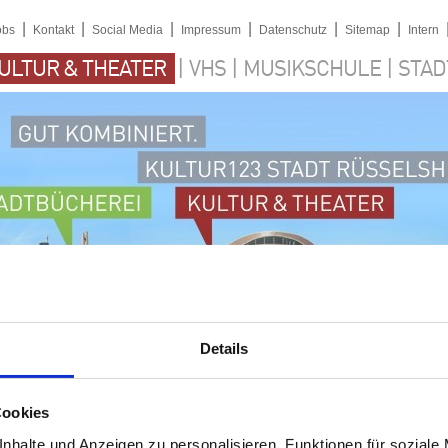
|
|
|
|
|
|
obs
Kontakt
Social Media
Impressum
Datenschutz
Sitemap
Intern
|
|
|
ULTUR & THEATER
VHS
MUSIKSCHULE
STAD
Details
Cookies
nhalte und Anzeigen zu personalisieren, Funktionen für soziale