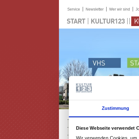
|
|
|
Service
Newsletter
Wer wir sind
J
|
||
START
KULTUR123
K
Zustimmung
PROGRAMM
Diese Webseite verwendet 
KARTEN
Wir verwenden Cookies, um I