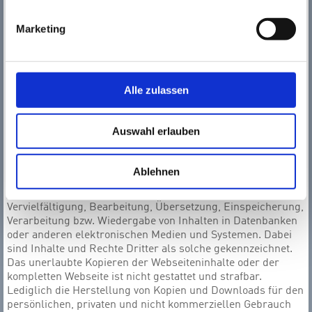
externen Links waren keine Rechtsverstöße ersichtlich. Auf
die aktuelle und künftige Gestaltung der verlinkten Seiten
Marketing
hat der Anbieter keinen Einfluss. Die permanente
Überprüfung der externen Links ist für den Anbieter ohne
konkrete Hinweise auf Rechtsverstöße nicht zumutbar. Bei
Bekanntwerden von Rechtsverstößen werden die
betroffenen externen Links unverzüglich gelöscht.
Alle zulassen
Urheberrecht
Die auf dieser Webseite durch den Anbieter veröffentlichten
Auswahl erlauben
Inhalte unterliegen dem deutschen Urheberrecht und
Leistungsschutzrecht. Alle vom deutschen Urheber- und
Leistungsschutzrecht nicht zugelassene Verwertung bedarf
Ablehnen
der vorherigen schriftlichen Zustimmung des Anbieters oder
jeweiligen Rechteinhabers. Dies gilt vor allem für
Vervielfältigung, Bearbeitung, Übersetzung, Einspeicherung,
Verarbeitung bzw. Wiedergabe von Inhalten in Datenbanken
oder anderen elektronischen Medien und Systemen. Dabei
sind Inhalte und Rechte Dritter als solche gekennzeichnet.
Das unerlaubte Kopieren der Webseiteninhalte oder der
kompletten Webseite ist nicht gestattet und strafbar.
Lediglich die Herstellung von Kopien und Downloads für den
persönlichen, privaten und nicht kommerziellen Gebrauch