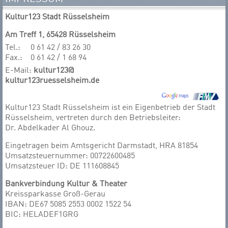
Kultur123 Stadt Rüsselsheim
Am Treff 1, 65428 Rüsselsheim
Tel.:
0 61 42 / 83 26 30
Fax.:
0 61 42 / 1 68 94
E-Mail:
kultur123@
kultur123ruesselsheim.de
Kultur123 Stadt Rüsselsheim ist ein Eigenbetrieb der Stadt
Rüsselsheim, vertreten durch den Betriebsleiter:
Dr. Abdelkader Al Ghouz.
Eingetragen beim Amtsgericht Darmstadt, HRA 81854
Umsatzsteuernummer: 00722600485
Umsatzsteuer ID: DE 111608845
Bankverbindung Kultur & Theater
Kreissparkasse Groß-Gerau
IBAN: DE67 5085 2553 0002 1522 54
BIC: HELADEF1GRG