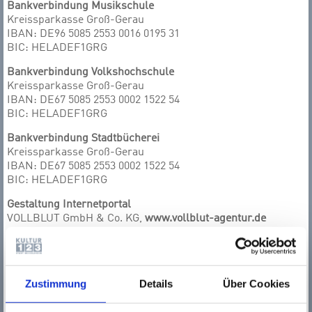
Bankverbindung Musikschule
Kreissparkasse Groß-Gerau
IBAN: DE96 5085 2553 0016 0195 31
BIC: HELADEF1GRG
Bankverbindung Volkshochschule
Kreissparkasse Groß-Gerau
IBAN: DE67 5085 2553 0002 1522 54
BIC: HELADEF1GRG
Bankverbindung Stadtbücherei
Kreissparkasse Groß-Gerau
IBAN: DE67 5085 2553 0002 1522 54
BIC: HELADEF1GRG
Gestaltung Internetportal
VOLLBLUT GmbH & Co. KG,
www.vollblut-agentur.de
Programmierung Internetportal
IT-Direkt Business Technologies,
www.it-direkt.de
Headerfotos Rüsselsheim (Bilder links)
Zustimmung
Details
Über Cookies
Miriam Claudi,
www.miriam-claudi.de