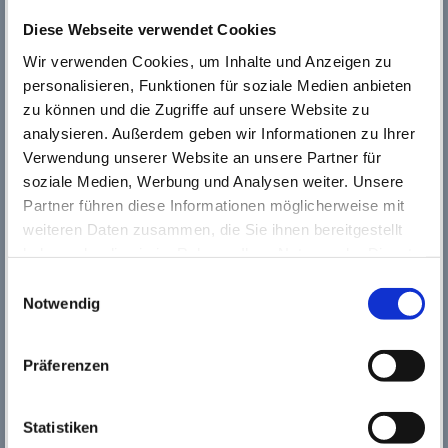
Headerfotos Rüsselsheim (Bilder rechts)
Diese Webseite verwendet Cookies
Shutterstock
Wir verwenden Cookies, um Inhalte und Anzeigen zu
Systemadministration
personalisieren, Funktionen für soziale Medien anbieten
ROLAND REMY Software-Entwicklung und Beratung,
www.remy.team
zu können und die Zugriffe auf unsere Website zu
analysieren. Außerdem geben wir Informationen zu Ihrer
Redaktion
Verwendung unserer Website an unsere Partner für
Kultur123 Stadt Rüsselsheim
soziale Medien, Werbung und Analysen weiter. Unsere
Haftungsbeschränkung
Partner führen diese Informationen möglicherweise mit
Die Webseite wurde mit größtmöglicher Sorgfalt erstellt.
weiteren Daten zusammen, die Sie ihnen bereitgestellt
Der Anbieter dieser Webseite übernimmt dennoch keine
haben oder die sie im Rahmen Ihrer Nutzung der Dienste
Gewähr für die Richtigkeit, Vollständigkeit und Aktualität der
bereitgestellten Inhalte und Informationen. Die Nutzung der
gesammelt haben. Wichtige Links:
Impressum
|
Einwilligungsauswahl
Webseiteninhalte erfolgt auf eigene Gefahr. Allein durch die
Datenschutzhinweise
Notwendig
Nutzung der Website kommt keinerlei Vertragsverhältnis
zwischen dem Nutzer und dem Anbieter zustande.
Präferenzen
Verlinkungen
Die Webseite enthält Verlinkungen zu anderen Webseiten
("externe Links"). Diese Webseiten unterliegen der Haftung
Statistiken
der jeweiligen Seitenbetreiber. Bei Verknüpfung der